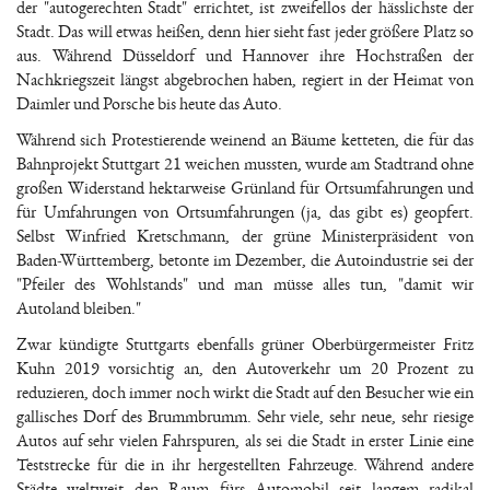
der "autogerechten Stadt" errichtet, ist zweifellos der hässlichste der
Stadt. Das will etwas heißen, denn hier sieht fast jeder größere Platz so
aus. Während Düsseldorf und Hannover ihre Hochstraßen der
Nachkriegszeit längst abgebrochen haben, regiert in der Heimat von
Daimler und Porsche bis heute das Auto.
Während sich Protestierende weinend an Bäume ketteten, die für das
Bahnprojekt Stuttgart 21 weichen mussten, wurde am Stadtrand ohne
großen Widerstand hektarweise Grünland für Ortsumfahrungen und
für Umfahrungen von Ortsumfahrungen (ja, das gibt es) geopfert.
Selbst Winfried Kretschmann, der grüne Ministerpräsident von
Baden-Württemberg, betonte im Dezember, die Autoindustrie sei der
"Pfeiler des Wohlstands" und man müsse alles tun, "damit wir
Autoland bleiben."
Zwar kündigte Stuttgarts ebenfalls grüner Oberbürgermeister Fritz
Kuhn 2019 vorsichtig an, den Autoverkehr um 20 Prozent zu
reduzieren, doch immer noch wirkt die Stadt auf den Besucher wie ein
gallisches Dorf des Brummbrumm. Sehr viele, sehr neue, sehr riesige
Autos auf sehr vielen Fahrspuren, als sei die Stadt in erster Linie eine
Teststrecke für die in ihr hergestellten Fahrzeuge. Während andere
Städte weltweit den Raum fürs Automobil seit langem radikal