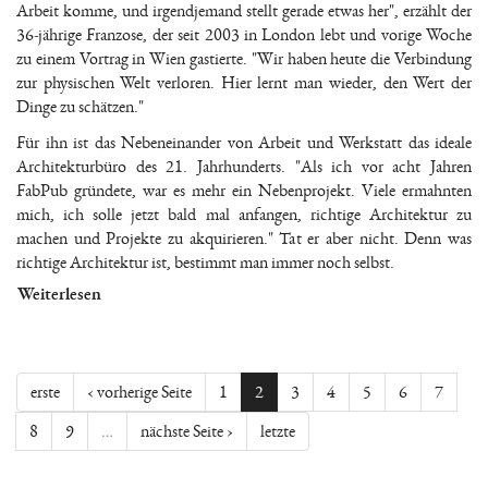
Arbeit komme, und irgendjemand stellt gerade etwas her", erzählt der
36-jährige Franzose, der seit 2003 in London lebt und vorige Woche
zu einem Vortrag in Wien gastierte. "Wir haben heute die Verbindung
zur physischen Welt verloren. Hier lernt man wieder, den Wert der
Dinge zu schätzen."
Für ihn ist das Nebeneinander von Arbeit und Werkstatt das ideale
Architekturbüro des 21. Jahrhunderts. "Als ich vor acht Jahren
FabPub gründete, war es mehr ein Nebenprojekt. Viele ermahnten
mich, ich solle jetzt bald mal anfangen, richtige Architektur zu
machen und Projekte zu akquirieren." Tat er aber nicht. Denn was
richtige Architektur ist, bestimmt man immer noch selbst.
Weiterlesen
erste
‹ vorherige Seite
1
2
3
4
5
6
7
8
9
…
nächste Seite ›
letzte