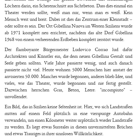
Löchern darin, ein Scherenschnitt aus Sichtbeton. Dass dies einmal ein
Theater werden sollte, weiß man nur, wenn man es weiß. Kein
Mensch weit und breit. Dabei ist dies das Zentrum einer Kleinstadt –
oder sollte es sein. Der Ort Gibellina Nuova im Westen Siziliens wurde
ab 1971 komplett neu errichtet, nachdem das alte Dorf Gibellina
1968 von einem verheerenden Erdbeben komplett zerstört wurde.
Der flamboyante Bürgermeister Ludovico Corrao lud dafür
Architekten und Künstler ein, die dem neuen Gibellina Gestalt und
Seele geben sollten. Viele Jahre passierte wenig, und auch danach
passierte nicht viel. Heute wohnen 5000 Menschen hier anstatt der
anvisierten 50.000. Manches wurde begonnen, anderes blieb Idee, und
vieles, wie das Theater, wurde begonnen und nie fertig gestellt.
Dazwischen herrschen Gras, Beton, Leere: "incompiuto" –
unvollendet.
Ein Bild, das in Sizilien keine Seltenheit ist. Hier, wo sich Landstraßen
mitten auf einem Feld plötzlich in eine vierspurige Autobahn
verwandeln, um einen Kilometer weiter urplötzlich wieder Landstraße
zu werden. Es liegt etwas Surreales in diesen unvermittelten Brüchen
und etwas Trauriges in ihrer sinnlosen Willkürlichkeit.