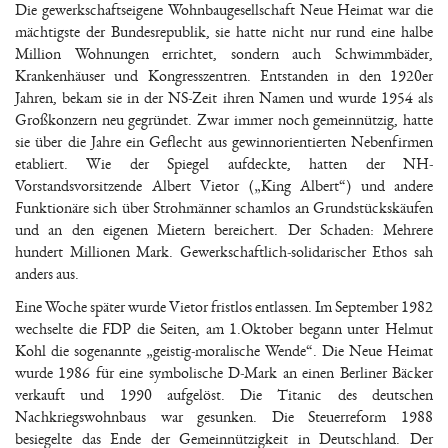
Die gewerkschaftseigene Wohnbaugesellschaft Neue Heimat war die
mächtigste der Bundesrepublik, sie hatte nicht nur rund eine halbe
Million Wohnungen errichtet, sondern auch Schwimmbäder,
Krankenhäuser und Kongresszentren. Entstanden in den 1920er
Jahren, bekam sie in der NS-Zeit ihren Namen und wurde 1954 als
Großkonzern neu gegründet. Zwar immer noch gemeinnützig, hatte
sie über die Jahre ein Geflecht aus gewinnorientierten Nebenfirmen
etabliert. Wie der Spiegel aufdeckte, hatten der NH-
Vorstandsvorsitzende Albert Vietor („King Albert“) und andere
Funktionäre sich über Strohmänner schamlos an Grundstückskäufen
und an den eigenen Mietern bereichert. Der Schaden: Mehrere
hundert Millionen Mark. Gewerkschaftlich-solidarischer Ethos sah
anders aus.
Eine Woche später wurde Vietor fristlos entlassen. Im September 1982
wechselte die FDP die Seiten, am 1.Oktober begann unter Helmut
Kohl die sogenannte „geistig-moralische Wende“. Die Neue Heimat
wurde 1986 für eine symbolische D-Mark an einen Berliner Bäcker
verkauft und 1990 aufgelöst. Die Titanic des deutschen
Nachkriegswohnbaus war gesunken. Die Steuerreform 1988
besiegelte das Ende der Gemeinnützigkeit in Deutschland. Der