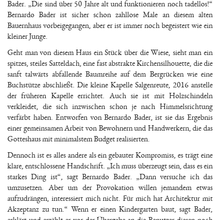
Bader. „Die sind über 50 Jahre alt und funktionieren noch tadellos!“
Bernardo Bader ist sicher schon zahllose Male an diesem alten
Bauernhaus vorbeigegangen, aber er ist immer noch begeistert wie ein
kleiner Junge.
Geht man von diesem Haus ein Stück über die Wiese, sieht man ein
spitzes, steiles Satteldach, eine fast abstrakte Kirchensilhouette, die die
sanft talwärts abfallende Baumreihe auf dem Bergrücken wie eine
Buchstütze abschließt. Die kleine Kapelle Salgenreute, 2016 anstelle
der früheren Kapelle errichtet. Auch sie ist mit Holzschindeln
verkleidet, die sich inzwischen schon je nach Himmelsrichtung
verfärbt haben. Entworfen von Bernardo Bader, ist sie das Ergebnis
einer gemeinsamen Arbeit von Bewohnern und Handwerkern, die das
Gotteshaus mit minimalstem Budget realisierten.
Dennoch ist es alles andere als ein gebauter Kompromiss, es trägt eine
klare, entschlossene Handschrift. „Ich muss überzeugt sein, dass es ein
starkes Ding ist“, sagt Bernardo Bader. „Dann versuche ich das
umzusetzen. Aber um der Provokation willen jemandem etwas
aufzudrängen, interessiert mich nicht. Für mich hat Architektur mit
Akzeptanz zu tun.“ Wenn er einen Kindergarten baut, sagt Bader,