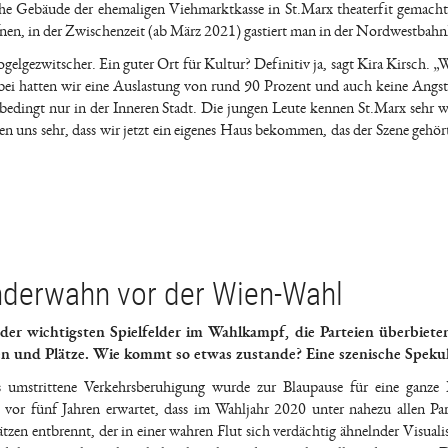
che Gebäude der ehemaligen Viehmarktkasse in St.Marx theaterfit gemach
fnen, in der Zwischenzeit (ab März 2021) gastiert man in der Nordwestbahn
gelgezwitscher. Ein guter Ort für Kultur? Definitiv ja, sagt Kira Kirsch. „
Dabei hatten wir eine Auslastung von rund 90 Prozent und auch keine Angs
edingt nur in der Inneren Stadt. Die jungen Leute kennen St.Marx sehr w
en uns sehr, dass wir jetzt ein eigenes Haus bekommen, das der Szene gehör
enderwahn vor der Wien-Wahl
der wichtigsten Spielfelder im Wahlkampf, die Parteien überbieten
n und Plätze. Wie kommt so etwas zustande? Eine szenische Spekul
s umstrittene Verkehrsberuhigung wurde zur Blaupause für eine ganze
r fünf Jahren erwartet, dass im Wahljahr 2020 unter nahezu allen Par
zen entbrennt, der in einer wahren Flut sich verdächtig ähnelnder Visuali