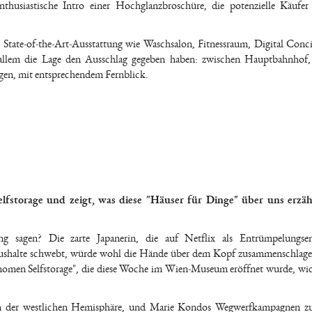
tische Intro einer Hochglanzbroschüre, die potenzielle Käufer
State-of-the-Art-Ausstattung wie Waschsalon, Fitnessraum, Digital Conc
 allem die Lage den Ausschlag gegeben haben: zwischen Hauptbahnhof,
gen, mit entsprechendem Fernblick.
torage und zeigt, was diese "Häuser für Dinge" über uns erzä
 sagen? Die zarte Japanerin, die auf Netflix als Entrümpelungse
Haushalte schwebt, würde wohl die Hände über dem Kopf zusammenschlag
omen Selfstorage", die diese Woche im Wien-Museum eröffnet wurde, wi
 in der westlichen Hemisphäre, und Marie Kondos Wegwerfkampagnen z