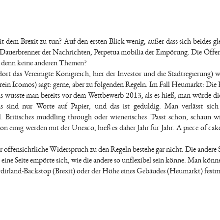
dem Brexit zu tun? Auf den ersten Blick wenig, außer dass sich beides gle
nd Dauerbrenner der Nachrichten, Perpetua mobilia der Empörung. Die Öffen
es denn keine anderen Themen?
(dort das Vereinigte Königreich, hier der Investor und die Stadtregierung) w
erein Icomos) sagt: gerne, aber zu folgenden Regeln. Im Fall Heumarkt: Die
as wusste man bereits vor dem Wettbewerb 2013, als es hieß, man würde d
s sind nur Worte auf Papier, und das ist geduldig. Man verlässt sich
al. Britisches muddling through oder wienerisches "Passt schon, schaun wi
on einig werden mit der Unesco, hieß es daher Jahr für Jahr. A piece of cake
 der offensichtliche Widerspruch zu den Regeln bestehe gar nicht. Die andere 
eine Seite empörte sich, wie die andere so unflexibel sein könne. Man könn
dirland-Backstop (Brexit) oder der Höhe eines Gebäudes (Heumarkt) fest