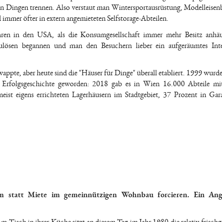
sen Dingen trennen. Also verstaut man Wintersportausrüstung, Modelleise
mer öfter in extern angemieteten Selfstorage-Abteilen.
hren in den USA, als die Konsumgesellschaft immer mehr Besitz anhäu
ufzulösen begannen und man den Besuchern lieber ein aufgeräumtes Inte
appte, aber heute sind die "Häuser für Dinge" überall etabliert. 1999 wurde 
zur Erfolgsgeschichte geworden: 2018 gab es in Wien 16.000 Abteile m
ist eigens errichteten Lagerhäusern im Stadtgebiet, 37 Prozent in Ga
um statt Miete im gemeinnützigen Wohnbau forcieren. Ein Ang