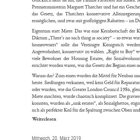
Glücklich sieht sie aus, die Familie Patterson aus Sussex.
Premierministerin Margaret Thatcher und hat ein Geschen
das Gesetz, das Thatchers konservative Alleinregier
ermöglichen, und zwar mit großzügigen Rabatten – im Du
Eigentum statt Miete: Das war eine Kernbotschaft der
Diktum „There’s no such thing as society“ – so etwas wie 
homeowners“ solle das Vereinigte Königreich werden,
Angewohnheit, konservativ zu wählen. „Right to Buy“ wu
viele Bewohner der Housing Estates, der Sozialwohnun
errichtet worden waren, war das Gesetz der Beginn eines n
Warum das? Zum einen wurden die Mittel für Neubau und E
heute. Siedlungen verkamen, weil kein Geld für Reparat
oder wurden, wie das Greater London Council 1986, glei
Miete mischten, wurde chaotisch kompliziert. Die graviere
konnten, wurden als „sink estates“, als Sozialghettos, stig
sich als perfekter Keil für die Spaltung zwischen Oben 
Weiterlesen
Mittwoch, 20. März 2019