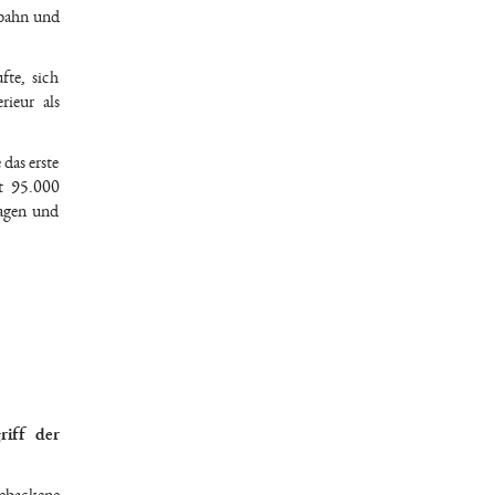
nbahn und
fte, sich
rieur als
das erste
it 95.000
ragen und
riff der