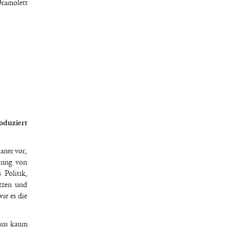
Dramolett
oduziert
aner vor,
nung von
 Politik,
etzen und
ie es die
naus kaum