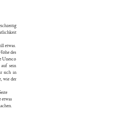
ichzeitig
tlichkeit
ill etwas.
 Höhe des
ie Unesco
 auf sein
r sich in
, wie der
Seite
e etwas
machen.