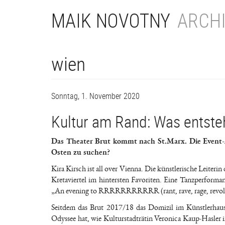
Direkt
MAIK NOVOTNY
ARCHI
zum
Inhalt
wien
Sonntag, 1. November 2020
Kultur am Rand: Was entsteh
Das Theater Brut kommt nach St.Marx. Die Event-
Osten zu suchen?
Kira Kirsch ist all over Vienna. Die künstlerische Leiteri
Kretaviertel im hintersten Favoriten. Eine Tanzperfor
„An evening to RRRRRRRRRRR (rant, rave, rage, revolt, r
Seitdem das Brut 2017/18 das Domizil im Künstlerhaus 
Odyssee hat, wie Kulturstadträtin Veronica Kaup-Hasler