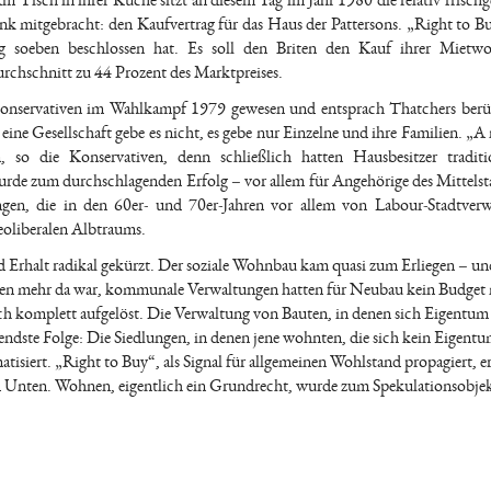
 Am Tisch in ihrer Küche sitzt an diesem Tag im Jahr 1980 die relativ frisc
k mitgebracht: den Kaufvertrag für das Haus der Pattersons. „Right to Bu
ung soeben beschlossen hat. Es soll den Briten den Kauf ihrer Mietw
rchschnitt zu 44 Prozent des Marktpreises.
 Konservativen im Wahlkampf 1979 gewesen und entsprach Thatchers ber
eine Gesellschaft gebe es nicht, es gebe nur Einzelne und ihre Familien. „A 
 so die Konservativen, denn schließlich hatten Hausbesitzer traditi
rde zum durchschlagenden Erfolg – vor allem für Angehörige des Mittelst
gen, die in den 60er- und 70er-Jahren vor allem von Labour-Stadtver
eoliberalen Albtraums.
rhalt radikal gekürzt. Der soziale Wohnbau kam quasi zum Erliegen – und
uren mehr da war, kommunale Verwaltungen hatten für Neubau kein Budget
ch komplett aufgelöst. Die Verwaltung von Bauten, in denen sich Eigentum
ndste Folge: Die Siedlungen, in denen jene wohnten, die sich kein Eigentum
matisiert. „Right to Buy“, als Signal für allgemeinen Wohlstand propagiert, e
und Unten. Wohnen, eigentlich ein Grundrecht, wurde zum Spekulationsobjek