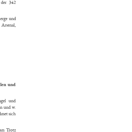
 der 342
ierge und
 Arsenal,
hlen und
ngel und
en und w.
dmet sich
um Trotz