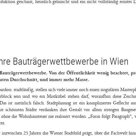
oduktion geschaut, heimlich gelauscht und ein nicht vollständig ernstes 
hre Bauträgerwettbewerbe in Wien
 Bauträgerwettbewerbe. Von der Öffentlichkeit wenig beachtet, pr
 guten Durchschnitt, und immer mehr Masse.
ardon: stadtläufig, stellen sich viele immer noch einen singulären Masterpl
block sein und wo ein Mistkübel stehen darf, woraufhin diese Zeich
s ist natürlich falsch. Stadtplanung ist ein kompliziertes Geflecht aus
ie schönsten Städte verdanken ihre Gestalt vor allem strengen Bauges
hne die Wohnbausteuer nie realisiert worden. „Form folgt Paragraph“, w
te.
t inzwischen 25 Jahren das Wiener Stadtbild prägt, über die Fachwelt hi