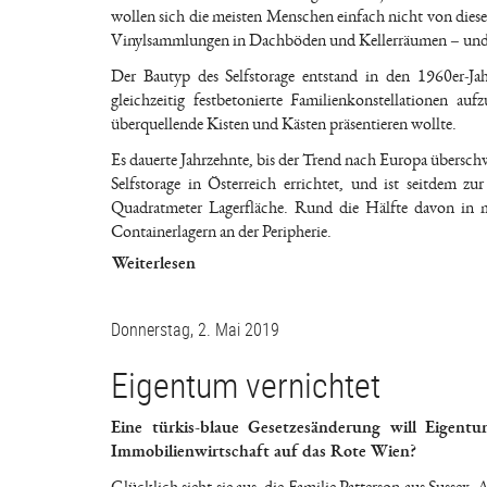
wollen sich die meisten Menschen einfach nicht von die
Vinylsammlungen in Dachböden und Kellerräumen – und im
Der Bautyp des Selfstorage entstand in den 1960er-Ja
gleichzeitig festbetonierte Familienkonstellationen a
überquellende Kisten und Kästen präsentieren wollte.
Es dauerte Jahrzehnte, bis der Trend nach Europa überschw
Selfstorage in Österreich errichtet, und ist seitdem 
Quadratmeter Lagerfläche. Rund die Hälfte davon in me
Containerlagern an der Peripherie.
Weiterlesen
Donnerstag, 2. Mai 2019
Eigentum vernichtet
Eine türkis-blaue Gesetzesänderung will Eigent
Immobilienwirtschaft auf das Rote Wien?