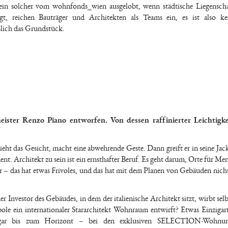
 ein solcher vom wohnfonds_wien ausgelobt, wenn städtische Liegensch
 reichen Bauträger und Architekten als Teams ein, es ist also kei
lich das Grundstück.
ter Renzo Piano entworfen. Von dessen raffinierter Leichtigkei
zieht das Gesicht, macht eine abwehrende Geste. Dann greift er in seine Jac
ument. Architekt zu sein ist ein ernsthafter Beruf. Es geht darum, Orte für M
tar – das hat etwas Frivoles, und das hat mit dem Planen von Gebäuden nicht
r Investor des Gebäudes, in dem der italienische Architekt sitzt, wirbt selb
le ein internationaler Stararchitekt Wohnraum entwirft? Etwas Einzigart
ogar bis zum Horizont – bei den exklusiven SELECTION-Wohnu