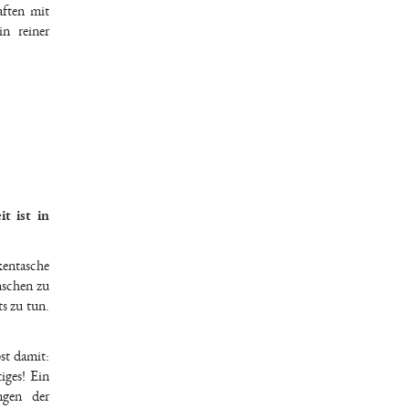
aften mit
n reiner
t ist in
kentasche
enschen zu
s zu tun.
st damit:
iges! Ein
ngen der