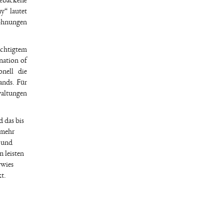
hgebackene
y“ lautet
ohnungen
üchtigtem
nation of
onell die
ands. Für
waltungen
 das bis
 mehr
 und
 leisten
rwies
t.