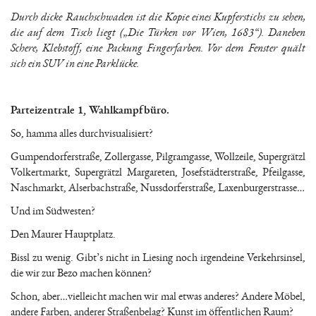
Durch dicke Rauchschwaden ist die Kopie eines Kupferstichs zu sehen,
die auf dem Tisch liegt („Die Türken vor Wien, 1683“). Daneben
Schere, Klebstoff, eine Packung Fingerfarben. Vor dem Fenster quält
sich ein SUV in eine Parklücke.
Parteizentrale 1, Wahlkampfbüro.
So, hamma alles durchvisualisiert?
Gumpendorferstraße, Zollergasse, Pilgramgasse, Wollzeile, Supergrätzl
Volkertmarkt, Supergrätzl Margareten, Josefstädterstraße, Pfeilgasse,
Naschmarkt, Alserbachstraße, Nussdorferstraße, Laxenburgerstrasse…
Und im Südwesten?
Den Maurer Hauptplatz.
Bissl zu wenig. Gibt’s nicht in Liesing noch irgendeine Verkehrsinsel,
die wir zur Bezo machen können?
Schon, aber…vielleicht machen wir mal etwas anderes? Andere Möbel,
andere Farben, anderer Straßenbelag? Kunst im öffentlichen Raum?