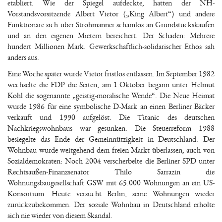
etabliert. Wie der Spiegel aufdeckte, hatten der NH-
Vorstandsvorsitzende Albert Vietor („King Albert“) und andere
Funktionäre sich über Strohmänner schamlos an Grundstückskäufen
und an den eigenen Mietern bereichert. Der Schaden: Mehrere
hundert Millionen Mark. Gewerkschaftlich-solidarischer Ethos sah
anders aus.
Eine Woche später wurde Vietor fristlos entlassen. Im September 1982
wechselte die FDP die Seiten, am 1.Oktober begann unter Helmut
Kohl die sogenannte „geistig-moralische Wende“. Die Neue Heimat
wurde 1986 für eine symbolische D-Mark an einen Berliner Bäcker
verkauft und 1990 aufgelöst. Die Titanic des deutschen
Nachkriegswohnbaus war gesunken. Die Steuerreform 1988
besiegelte das Ende der Gemeinnützigkeit in Deutschland. Der
Wohnbau wurde weitgehend dem freien Markt überlassen, auch von
Sozialdemokraten: Noch 2004 verscherbelte die Berliner SPD unter
Rechtsaußen-Finanzsenator Thilo Sarrazin die
Wohnungsbaugesellschaft GSW mit 65.000 Wohnungen an ein US-
Konsortium. Heute versucht Berlin, seine Wohnungen wieder
zurückzubekommen. Der soziale Wohnbau in Deutschland erholte
sich nie wieder von diesem Skandal.