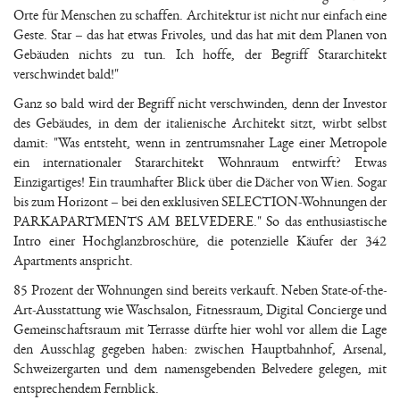
Orte für Menschen zu schaffen. Architektur ist nicht nur einfach eine
Geste. Star – das hat etwas Frivoles, und das hat mit dem Planen von
Gebäuden nichts zu tun. Ich hoffe, der Begriff Stararchitekt
verschwindet bald!"
Ganz so bald wird der Begriff nicht verschwinden, denn der Investor
des Gebäudes, in dem der italienische Architekt sitzt, wirbt selbst
damit: "Was entsteht, wenn in zentrumsnaher Lage einer Metropole
ein internationaler Stararchitekt Wohnraum entwirft? Etwas
Einzigartiges! Ein traumhafter Blick über die Dächer von Wien. Sogar
bis zum Horizont – bei den exklusiven SELECTION-Wohnungen der
PARKAPARTMENTS AM BELVEDERE." So das enthusiastische
Intro einer Hochglanzbroschüre, die potenzielle Käufer der 342
Apartments anspricht.
85 Prozent der Wohnungen sind bereits verkauft. Neben State-of-the-
Art-Ausstattung wie Waschsalon, Fitnessraum, Digital Concierge und
Gemeinschaftsraum mit Terrasse dürfte hier wohl vor allem die Lage
den Ausschlag gegeben haben: zwischen Hauptbahnhof, Arsenal,
Schweizergarten und dem namensgebenden Belvedere gelegen, mit
entsprechendem Fernblick.