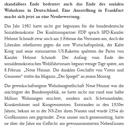
skandalöses Ende bedeutet auch das Ende des sozialen
Wohnbaus in Deutschland. Eine Ausstellung in Frankfurt
macht sich jetzt an eine Neubewertung.
Das Jahr 1982 hatte nicht gut begonnen für die bundesdeutsche
Sozialdemokratie. Der Koalitionspartner FDP sprach SPD-Kanzler
Helmut Schmidt zwar noch am 3.Februar das Vertrauen aus, doch die
Liberalen rebellierten gegen die rote Wirtschaftspolitik, der Kalte
Krieg und seine stationierten US-Raketen spalteten die Partei von
Kanzler Helmut Schmidt. Der Anfang vom Ende des
sozialdemokratischen Wohlfahrtsstaats begann wenige Tage später, am
8.Februar. „Neue Heimat. Die dunklen Geschäfte von Vietor und
Genossen“ titelte das Magazin „Der Spiegel“ an jenem Montag.
Die gewerkschaftseigene Wohnbaugesellschaft Neue Heimat war die
mächtigste der Bundesrepublik, sie hatte nicht nur rund eine halbe
Million Wohnungen errichtet, sondern auch Schwimmbäder,
Krankenhäuser und Kongresszentren. Entstanden in den 1920er
Jahren, bekam sie in der NS-Zeit ihren Namen und wurde 1954 als
Großkonzern neu gegründet. Zwar immer noch gemeinnützig, hatte
sie über die Jahre ein Geflecht aus gewinnorientierten Nebenfirmen