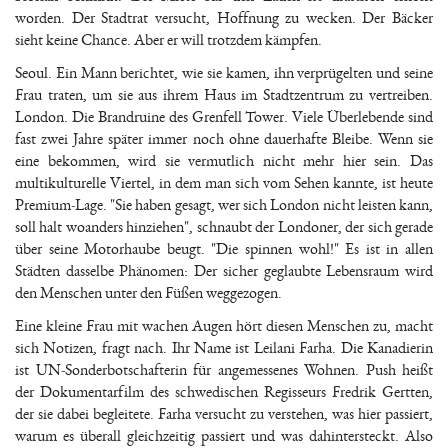
worden. Der Stadtrat versucht, Hoffnung zu wecken. Der Bäcker
sieht keine Chance. Aber er will trotzdem kämpfen.
Seoul. Ein Mann berichtet, wie sie kamen, ihn verprügelten und seine
Frau traten, um sie aus ihrem Haus im Stadtzentrum zu vertreiben.
London. Die Brandruine des Grenfell Tower. Viele Überlebende sind
fast zwei Jahre später immer noch ohne dauerhafte Bleibe. Wenn sie
eine bekommen, wird sie vermutlich nicht mehr hier sein. Das
multikulturelle Viertel, in dem man sich vom Sehen kannte, ist heute
Premium-Lage. "Sie haben gesagt, wer sich London nicht leisten kann,
soll halt woanders hinziehen", schnaubt der Londoner, der sich gerade
über seine Motorhaube beugt. "Die spinnen wohl!" Es ist in allen
Städten dasselbe Phänomen: Der sicher geglaubte Lebensraum wird
den Menschen unter den Füßen weggezogen.
Eine kleine Frau mit wachen Augen hört diesen Menschen zu, macht
sich Notizen, fragt nach. Ihr Name ist Leilani Farha. Die Kanadierin
ist UN-Sonderbotschafterin für angemessenes Wohnen.
Push
heißt
der Dokumentarfilm des schwedischen Regisseurs Fredrik Gertten,
der sie dabei begleitete. Farha versucht zu verstehen, was hier passiert,
warum es überall gleichzeitig passiert und was dahintersteckt. Also