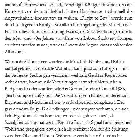
nation of homeowners“ solle das Vereinigte Königreich werden, so die
Konservativen, denn schließlich hatten Hausbesitzer traditionell die
Angewohnheit, konservativ zu wählen. „Right to Buy“ wurde zum
durchschlagenden Erfolg – vor allem für Angehörige des Mittelstands.
Für viele Bewohner der Housing Estates, der Sozialwohnungen, die in
den 60er- und 70er-Jahren vor allem von Labour-Stadtverwaltungen
errichtet worden waren, war das Gesetz der Beginn eines neoliberalen
Albtraums.
Warum das? Zum einen wurden die Mittel für Neubau und Erhalt
radikal gekürzt. Der soziale Wohnbau kam quasi zum Erliegen – und
das bis heute. Siedlungen verkamen, weil kein Geld für Reparaturen
mehr da war, kommunale Verwaltungen hatten für Neubau kein
Budget mehr oder wurden, wie das Greater London Council 1986,
gleich komplett aufgelöst. Die Verwaltung von Bauten, in denen sich
Eigentum und Miete mischten, wurde chaotisch kompliziert. Die
gravierendste Folge: Die Siedlungen, in denen jene wohnten, die sich
kein Eigentum leisten konnten, wurden als „sink estates“, als
Sozialghettos, stigmatisiert. „Right to Buy“, als Signal für allgemeinen
Wohlstand propagiert, erwies sich als perfekter Keil für die Spaltung
zwischen Oben und Unten. Wohnen, eigentlich ein Grundrecht,