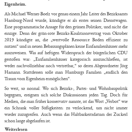
Eigenheim.
Als Michael Werner-Boelz vor genau einem Jahr Leiter des Bezirksamts
Hamburg-Nord wurde, kündigte er als erstes seinen Dienstwagen.
Eine programmatische Ansage für den grünen Politiker, und nicht die
einzige. Denn der grün-rote Bezirks-Koalitionsvertrag vom Oktober
2019 kündigte an, die „wertvolle Ressource Boden effizient zu
nutzen“ und in neuen Bebauungsplänen keine Einfamilienhäuser mehr
auszuweisen. Was auf heftigen Widerspruch der bürgerlichen CDU
gestoßen war: „Einfamilienhäuser kategorisch auszuschließen, ist
weder nachvollziehbar noch vertretbar,“ so deren Abgeordneter Jörg
Hamann. Stattdessen solle man Hamburgs Familien „endlich den
Traum vom Eigenheim ermöglichen“.
So weit, so normal. Wo sich Bezirks-, Partei- und Wohnbaupolitik
begegnen, ereignen sich solche Diskussionen jeden Tag. Doch für
Medien, die man früher konservativ nannte, ist das Wort „Verbot“ wie
ein Schrank voller Süßigkeiten: zu verlockend, um nicht immer
wieder zuzugreifen. Auch wenn das Haltbarkeitsdatum der Zuckerl
schon lange abgelaufen ist.
Weiterlesen