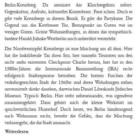
Berlin-Kreuzberg. Da assoziiert das Klischeegehirn sofort:
Gegenkultur, Aufruhr, kulturelles Kunterbunt. Passt schon. Doch es
gibt viele Kreuzbergs in diesem Bezirk. Es gibt die Partykieze. Die
Gegend um das Kottbusser Tor, Brennpunkt im Guten wie im
weniger Guten. Grüne Wohnsiedlungen, in denen das sympathisch-
biedere Harald-Juhnke-Westberlin noch unberührt weiterlebt.
Der Nordwestzipfel Kreuzbergs ist eine Mischung aus all dem. Hier
hat die linksliberale Taz ihren Sitz, hier taumeln Touristen um den
nicht mehr existenten Checkpoint Charlie herum, hier hat in den
1980er-Jahren die Internationale Bauausstellung (IBA) recht
erfolgreich Stadtreparatur betrieben. Die breiten Furchen der
verkehrsgerechten Stadt der 1960er und deren Wohnburgen stehen
unvermittelt direkt daneben, dazwischen Daniel Libeskinds Jüdisches
Museum. Typisch Berlin: Hier steht nebeneinander, was irgendwie
zusammengehört. Dazu gehört auch die kleine Werkstatt im
sprichwörtlichen Hinterhof. Doch heute, wo Berlin händeringend
nach Wohnraum sucht, besteht die Gefahr, dass die Mischung
verlorengeht, die die Stadt ausmacht.
Weiterlesen