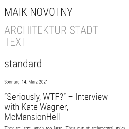
Direkt
MAIK NOVOTNY
zum
Inhalt
ARCHITEKTUR STADT
TEXT
standard
Sonntag, 14. März 2021
“Seriously, WTF?” – Interview
with Kate Wagner,
McMansionHell
They are large, much too large. Their mix of architectural styles