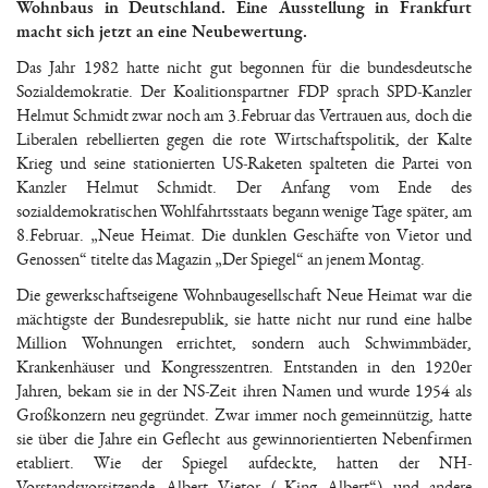
Wohnbaus in Deutschland. Eine Ausstellung in Frankfurt
macht sich jetzt an eine Neubewertung.
Das Jahr 1982 hatte nicht gut begonnen für die bundesdeutsche
Sozialdemokratie. Der Koalitionspartner FDP sprach SPD-Kanzler
Helmut Schmidt zwar noch am 3.Februar das Vertrauen aus, doch die
Liberalen rebellierten gegen die rote Wirtschaftspolitik, der Kalte
Krieg und seine stationierten US-Raketen spalteten die Partei von
Kanzler Helmut Schmidt. Der Anfang vom Ende des
sozialdemokratischen Wohlfahrtsstaats begann wenige Tage später, am
8.Februar. „Neue Heimat. Die dunklen Geschäfte von Vietor und
Genossen“ titelte das Magazin „Der Spiegel“ an jenem Montag.
Die gewerkschaftseigene Wohnbaugesellschaft Neue Heimat war die
mächtigste der Bundesrepublik, sie hatte nicht nur rund eine halbe
Million Wohnungen errichtet, sondern auch Schwimmbäder,
Krankenhäuser und Kongresszentren. Entstanden in den 1920er
Jahren, bekam sie in der NS-Zeit ihren Namen und wurde 1954 als
Großkonzern neu gegründet. Zwar immer noch gemeinnützig, hatte
sie über die Jahre ein Geflecht aus gewinnorientierten Nebenfirmen
etabliert. Wie der Spiegel aufdeckte, hatten der NH-
Vorstandsvorsitzende Albert Vietor („King Albert“) und andere