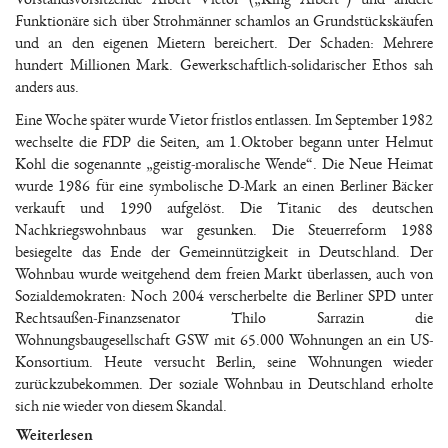
Funktionäre sich über Strohmänner schamlos an Grundstückskäufen
und an den eigenen Mietern bereichert. Der Schaden: Mehrere
hundert Millionen Mark. Gewerkschaftlich-solidarischer Ethos sah
anders aus.
Eine Woche später wurde Vietor fristlos entlassen. Im September 1982
wechselte die FDP die Seiten, am 1.Oktober begann unter Helmut
Kohl die sogenannte „geistig-moralische Wende“. Die Neue Heimat
wurde 1986 für eine symbolische D-Mark an einen Berliner Bäcker
verkauft und 1990 aufgelöst. Die Titanic des deutschen
Nachkriegswohnbaus war gesunken. Die Steuerreform 1988
besiegelte das Ende der Gemeinnützigkeit in Deutschland. Der
Wohnbau wurde weitgehend dem freien Markt überlassen, auch von
Sozialdemokraten: Noch 2004 verscherbelte die Berliner SPD unter
Rechtsaußen-Finanzsenator Thilo Sarrazin die
Wohnungsbaugesellschaft GSW mit 65.000 Wohnungen an ein US-
Konsortium. Heute versucht Berlin, seine Wohnungen wieder
zurückzubekommen. Der soziale Wohnbau in Deutschland erholte
sich nie wieder von diesem Skandal.
Weiterlesen