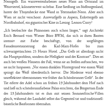
Neongelb. Ein warnwestenfarbenes neues Haus am Ortsrand im
Weinviertel, kilometerweit sichtbar. Eine Siedlung im Südburgenland,
hinter der Thujenhecke eine Wand in Textmarker-Neon. Aber auch
Wien ist nicht verschont: Auswurfgelb in Aspern, Eidottergelb am
Nordbahnhof, ein gigantischer Käse in Liesing. Lemon Curry?
„Ich beobachte das Phänomen auch schon länger,“ sagt Architekt
Erich Bernard vom Wiener Büro BWM, das sich in ihren Bauten
intensiv mit Farbe beschäftigt, von der sorgfältigen
Fassadenrestaurierung des Karl-Marx-Hofes bis zum
schwarzgetünchten 25 Hours Hotel. „Das Gelb ist allerdings nicht
das Hauptproblem, sondern die Helligkeit und der Kontrast“. Dies sei
auch bei weißen Häusern der Fall, wenn sie an Stellen auftauchen, wo
sie nicht hinpassen. „Vor einem dunklen Hintergrund wie einem Wald
springt das Weiß überdeutlich hervor. Die Moderne wird ebenso
unreflektiert übernommen wie früher das Schönbrunner Gelb“. In der
Tat eiferte der Adel schon im frühen 19.Jahrhundert dem Hof nach
und ließ sich schönbrunnfarbene Palais errichten, das Bürgertum Ende
des 19.Jahrhunderts tat es ihm mit seinen Sommerfrische-Villen
gleich, während der Landadel selbst das Gegenteil tat und traditionell-
bäuerliche Bauformen übernahm.