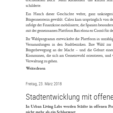
erschienenen Buch "Mein Katalonien" das kurzen Auf
schilderte.
Ein Hauch dieser Geschichte wehte, ganz unkriege
Bürgermeisterin gewählt. Calou kam ursprünglich von d
infolge der Finanzkrise mobilisierte, die Spanien besonde
mit der gemeinsamen Plattform Barcelona en Comú für den 
Ihr Wahlprogramm entwickelte die Plattform in unzähl
Versammlungen in den Stadtbezirken. Ihre Wahl zur B
Bürgerbewegung an der Macht – und die Geburt eines ne
Kommunen, die sich am Gemeinwohl orientieren, und vor 
Verwaltung zu gehen.
Weiterlesen
Freitag, 23. März 2018
Stadtentwicklung mit offe
In Urban Living Labs werden Städte in offenen Pro
nicht mehr als ein Schlagwort