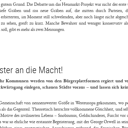
mit gutem Grund. Die Debatte um das Heumarkt-Projekt war nicht der erste
 tiefe Gräben und riss neue Gräben auf, die mitten durch Parteien, 
 erbitterten, im Moment still schwelenden, aber noch längst nicht abgesc
 zu sehen, greift zu kurz. Manche Bewahrer sind weniger konservativ a
soll, gibt es mehr als zwei Meinungen.
ster an die Macht!
ehr Kommunen werden von den Bürgerplattformen regiert und v
kwärtsgang einlegen, schauen Städte voraus – und lassen sich kei
e Gemeinschaft von nennenswerter Größe in Westeuropa gekommen, wo po
als das Gegenteil. Theoretisch herrschte vollkommene Gleichheit, und selb
 Motive des zivilisierten Lebens – Snobismus, Geldschinderei, Furcht vor
Es war so ehrliche wie erstaunte Begeisterung, mit der George Orwell in se