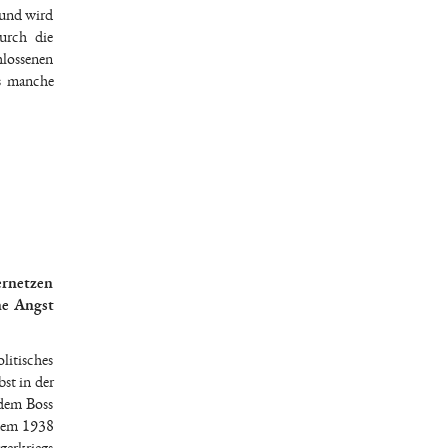
 und wird
durch die
hlossenen
ls manche
ernetzen
ne Angst
litisches
st in der
 dem Boss
inem 1938