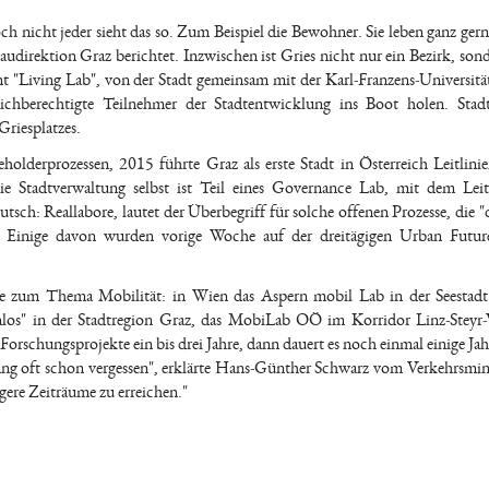
och nicht jeder sieht das so. Zum Beispiel die Bewohner. Sie leben ganz gern
udirektion Graz berichtet. Inzwischen ist Gries nicht nur ein Bezirk, son
nt "Living Lab", von der Stadt gemeinsam mit der Karl-Franzens-Universitä
ichberechtigte Teilnehmer der Stadtentwicklung ins Boot holen. Stadt
riesplatzes.
holderprozessen, 2015 führte Graz als erste Stadt in Österreich Leitlinie
ie Stadtverwaltung selbst ist Teil eines Governance Lab, mit dem Lei
ch: Reallabore, lautet der Überbegriff für solche offenen Prozesse, die "
en. Einige davon wurden vorige Woche auf der dreitägigen Urban Futu
alle zum Thema Mobilität: in Wien das Aspern mobil Lab in der Seestad
los" in der Stadtregion Graz, das MobiLab OÖ im Korridor Linz-Steyr-
rschungsprojekte ein bis drei Jahre, dann dauert es noch einmal einige Jahre
ang oft schon vergessen", erklärte Hans-Günther Schwarz vom Verkehrsmin
ngere Zeiträume zu erreichen."