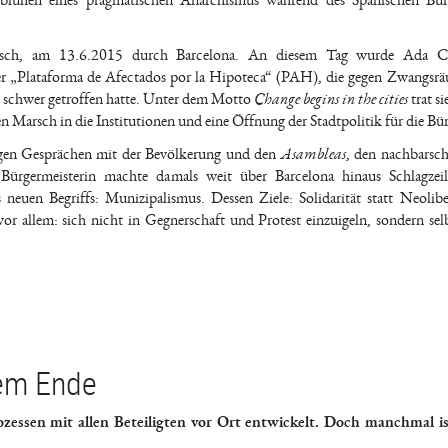
blühen eines pragmatischen Anarchismus während des Spanischen Bürg
risch, am 13.6.2015 durch Barcelona. An diesem Tag wurde Ada C
er „Plataforma de Afectados por la Hipoteca“ (PAH), die gegen Zwangs­
rs schwer getroffen hatte. Unter dem Motto
Change begins in the cities
trat si
Marsch in die Institutionen und eine Öffnung der Stadtpolitik für die Bür
igen Gesprächen mit der Bevölkerung und den
Asambleas
, den nachbarsch
ürgermeisterin machte damals weit über Barcelona hinaus Schlagzeil
uen Begriffs: Munizipalismus. Dessen Ziele: Solidarität statt Neolibe
allem: sich nicht in Gegnerschaft und Protest einzuigeln, sondern selb
nem Ende
zessen mit allen Beteiligten vor Ort entwickelt. Doch manchmal is