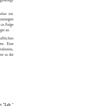
erkriegs
olau zur
räumungen
e in Folge
ger an.
aftlichen
en. Eine
ralismus,
st in die
t "Lab "