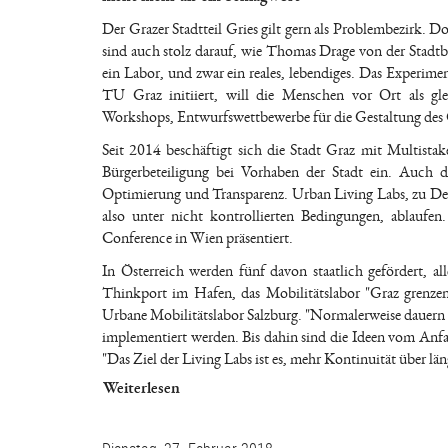
Der Grazer Stadtteil Gries gilt gern als Problembezirk. D
sind auch stolz darauf, wie Thomas Drage von der Stadtba
ein Labor, und zwar ein reales, lebendiges. Das Experime
TU Graz initiiert, will die Menschen vor Ort als gle
Workshops, Entwurfswettbewerbe für die Gestaltung des G
Seit 2014 beschäftigt sich die Stadt Graz mit Multistake
Bürgerbeteiligung bei Vorhaben der Stadt ein. Auch d
Optimierung und Transparenz. Urban Living Labs, zu Deuts
also unter nicht kontrollierten Bedingungen, ablauf
Conference in Wien präsentiert.
In Österreich werden fünf davon staatlich gefördert, 
Thinkport im Hafen, das Mobilitätslabor "Graz grenzen
Urbane Mobilitätslabor Salzburg. "Normalerweise dauern Fo
implementiert werden. Bis dahin sind die Ideen vom Anf
"Das Ziel der Living Labs ist es, mehr Kontinuität über lä
Weiterlesen