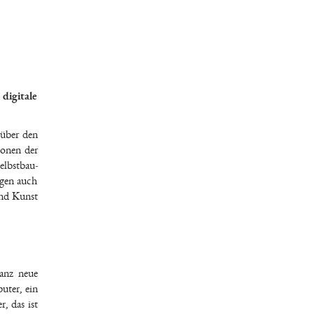
digitale
 über den
konen der
elbstbau-
igen auch
und Kunst
ganz neue
uter, ein
, das ist