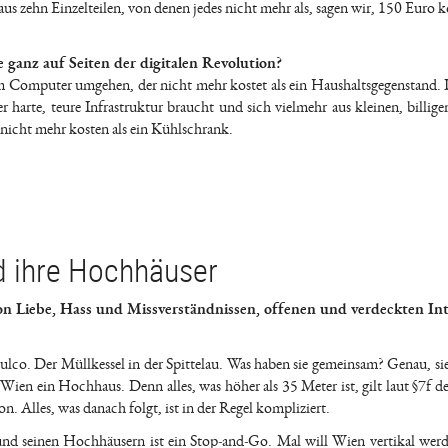
s zehn Einzelteilen, von denen jedes nicht mehr als, sagen wir, 150 Euro k
ie ganz auf Seiten der digitalen Revolution?
 Computer umgehen, der nicht mehr kostet als ein Haushaltsgegenstand. 
er harte, teure Infrastruktur braucht und sich vielmehr aus kleinen, billig
nicht mehr kosten als ein Kühlschrank.
nd ihre Hochhäuser
on Liebe, Hass und Missverständnissen, offenen und verdeckten Int
co. Der Müllkessel in der Spittelau. Was haben sie gemeinsam? Genau, sie 
ien ein Hochhaus. Denn alles, was höher als 35 Meter ist, gilt laut §7f d
n. Alles, was danach folgt, ist in der Regel kompliziert.
und seinen Hochhäusern ist ein Stop-and-Go. Mal will Wien vertikal wer