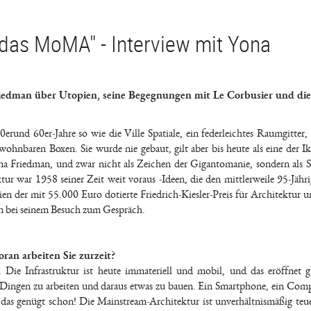
s das MoMA" - Interview mit Yona
Friedman über Utopien, seine Begegnungen mit Le Corbusier und die 
erund 60er-Jahre so wie die Ville Spatiale, ein federleichtes Raumgitter,
wohnbaren Boxen. Sie wurde nie gebaut, gilt aber bis heute als eine der I
ona Friedman, und zwar nicht als Zeichen der Gigantomanie, sondern als S
tur war 1958 seiner Zeit weit voraus -Ideen, die den mittlerweile 95-Jähr
n der mit 55.000 Euro dotierte Friedrich-Kiesler-Preis für Architektur 
ten bei seinem Besuch zum Gespräch.
ran arbeiten Sie zurzeit?
Die Infrastruktur ist heute immateriell und mobil, und das eröffnet 
gen Dingen zu arbeiten und daraus etwas zu bauen. Ein Smartphone, ein Comp
as genügt schon! Die Mainstream-Architektur ist unverhältnismäßig teuer