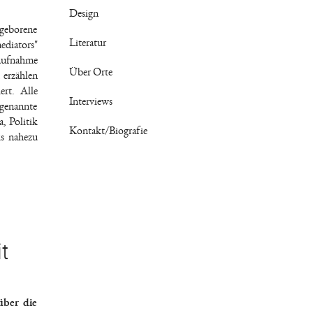
Design
 geborene
Literatur
ediators"
saufnahme
Über Orte
 erzählen
rt. Alle
Interviews
ogenannte
, Politik
Kontakt/Biografie
ks nahezu
t
über die