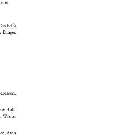
ostet.
Das heißt
en Dingen
eressen.
sind alle
er Wiener
den, dann