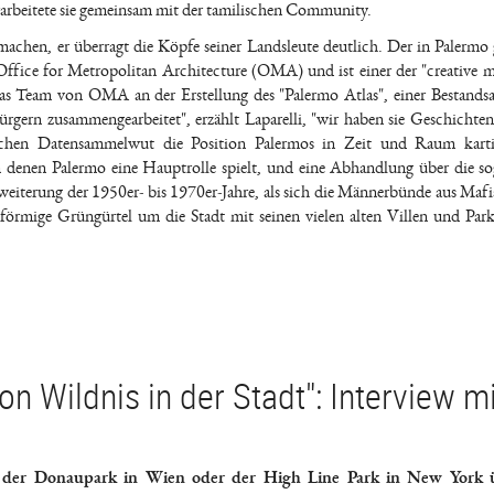
erarbeitete sie gemeinsam mit der tamilischen Community.
zumachen, er überragt die Köpfe seiner Landsleute deutlich. Der in Palermo
ffice for Metropolitan Architecture (OMA) und ist einer der "creative m
d das Team von OMA an der Erstellung des "Palermo Atlas", einer Bestand
ürgern zusammengearbeitet", erzählt Laparelli, "wir haben sie Geschichten
chen Datensammelwut die Position Palermos in Zeit und Raum kartie
n denen Palermo eine Hauptrolle spielt, und eine Abhandlung über die s
eiterung der 1950er- bis 1970er-Jahre, als sich die Männerbünde aus Mafia
förmige Grüngürtel um die Stadt mit seinen vielen alten Villen und Par
n Wildnis in der Stadt": Interview mi
was der Donaupark in Wien oder der High Line Park in New York 