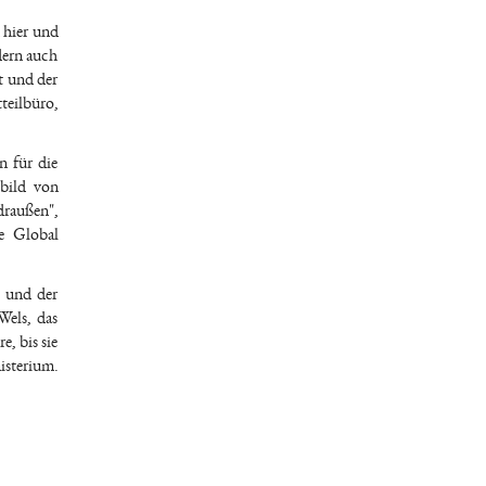
 hier und
dern auch
t und der
teilbüro,
n für die
tbild von
draußen",
re Global
t und der
Wels, das
, bis sie
isterium.