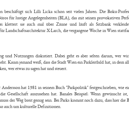
eschäftigt sich Lilli Licka schon seit vielen Jahren. Die Boku-Profes
Büros für lustige Angelegenheiten (BLA), das mit seinen provokativen Per
i klettert sie auch mal über Zäune und läuft als Sitzbank verkleide
für Landschaftsarchitektur X-Larch, die vergangene Woche in Wien stattfa
ung und Nutzungen diskutiert. Dabei geht es aber selten darum, wer wir
ht. Kaum jemand weiß, dass die Stadt Wien ein Parkleitbild hat, in dem alle
en, wer etwas zu sagen hat und steuert.
 Andersson hat 1981 in seinem Buch "Parkpolitik" festgeschrieben, wie ei
 die Gesellschaft auszusehen hat. Banales Beispiel: Wenn gewünscht ist,
 muss der Weg breit genug sein. Bei Parks kommt noch dazu, dass hier die 
 auch um kulturelle Definitionen.