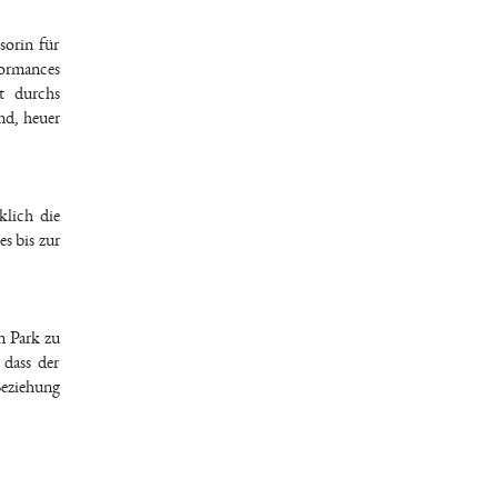
sorin für
formances
t durchs
nd, heuer
klich die
s bis zur
n Park zu
 dass der
Beziehung