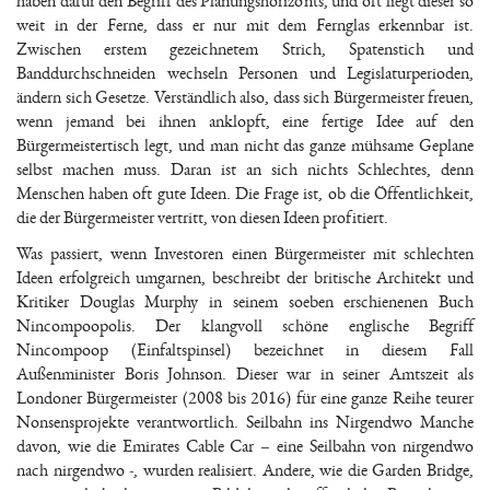
haben dafür den Begriff des Planungshorizonts, und oft liegt dieser so
weit in der Ferne, dass er nur mit dem Fernglas erkennbar ist.
Zwischen erstem gezeichnetem Strich, Spatenstich und
Banddurchschneiden wechseln Personen und Legislaturperioden,
ändern sich Gesetze. Verständlich also, dass sich Bürgermeister freuen,
wenn jemand bei ihnen anklopft, eine fertige Idee auf den
Bürgermeistertisch legt, und man nicht das ganze mühsame Geplane
selbst machen muss. Daran ist an sich nichts Schlechtes, denn
Menschen haben oft gute Ideen. Die Frage ist, ob die Öffentlichkeit,
die der Bürgermeister vertritt, von diesen Ideen profitiert.
Was passiert, wenn Investoren einen Bürgermeister mit schlechten
Ideen erfolgreich umgarnen, beschreibt der britische Architekt und
Kritiker Douglas Murphy in seinem soeben erschienenen Buch
Nincompoopolis. Der klangvoll schöne englische Begriff
Nincompoop (Einfaltspinsel) bezeichnet in diesem Fall
Außenminister Boris Johnson. Dieser war in seiner Amtszeit als
Londoner Bürgermeister (2008 bis 2016) für eine ganze Reihe teurer
Nonsensprojekte verantwortlich. Seilbahn ins Nirgendwo Manche
davon, wie die Emirates Cable Car – eine Seilbahn von nirgendwo
nach nirgendwo -, wurden realisiert. Andere, wie die Garden Bridge,