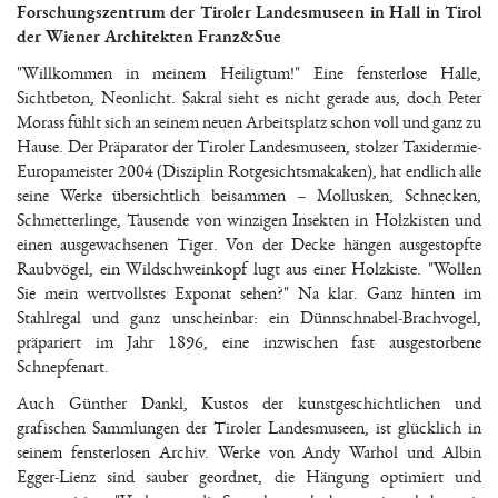
Forschungszentrum der Tiroler Landesmuseen in Hall in Tirol
der Wiener Architekten Franz&Sue
"Willkommen in meinem Heiligtum!" Eine fensterlose Halle,
Sichtbeton, Neonlicht. Sakral sieht es nicht gerade aus, doch Peter
Morass fühlt sich an seinem neuen Arbeitsplatz schon voll und ganz zu
Hause. Der Präparator der Tiroler Landesmuseen, stolzer Taxidermie-
Europameister 2004 (Disziplin Rotgesichtsmakaken), hat endlich alle
seine Werke übersichtlich beisammen – Mollusken, Schnecken,
Schmetterlinge, Tausende von winzigen Insekten in Holzkisten und
einen ausgewachsenen Tiger. Von der Decke hängen ausgestopfte
Raubvögel, ein Wildschweinkopf lugt aus einer Holzkiste. "Wollen
Sie mein wertvollstes Exponat sehen?" Na klar. Ganz hinten im
Stahlregal und ganz unscheinbar: ein Dünnschnabel-Brachvogel,
präpariert im Jahr 1896, eine inzwischen fast ausgestorbene
Schnepfenart.
Auch Günther Dankl, Kustos der kunstgeschichtlichen und
grafischen Sammlungen der Tiroler Landesmuseen, ist glücklich in
seinem fensterlosen Archiv. Werke von Andy Warhol und Albin
Egger-Lienz sind sauber geordnet, die Hängung optimiert und