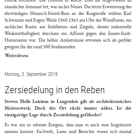
Politik entfaltete. Die Historie in Kürze: Dass die Angewandte an
räumlicher Atemnot litt, war nichts Neues. Die letzte Erweiterung des
ehrwürdigen Heinrich-Ferstel-Baus an der Ringstraße stellten Karl
Schwanzer und Eugen Wörle 1960-1965 ans Ufer des Wienflusses, ein
sachliches Raster aus Stahlbeton und Ziegeln, dessen industrielle
Werkstatthaftigkeit durchaus ein Affront gegen den Innere-Stadt-
Historismus war. Die hellen Atelierräume erwiesen sich als perfekt
geeignet für die rund 500 Studierenden.
Weiterlesen
Montag, 3. September 2018
Zersiedelung in den Reben
Steven Holls Loisium in Langenlois gilt als architektonisches
Meisterwerk. Doch der Ort rückt immer näher. Ist die
einzigartige Lage durch Zersiedelung gefährdet?
Es war ein so seltenes Ereignis, dass man es auch eine Singularität
nennen konnte: Fachwelt, Laien und Besucher waren sich einmal