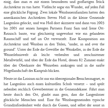
einig, dass man es mit einem besonderen und großartigen Stück
Architektur zu tun hatte. Vielleicht sogar ein Wunder, auf jeden Fall
eine glückliche Fügung. Zwei lokale Weinbauernfamilien hatten den
amerikanischen Architekten Steven Holl in die kleine Gemeinde
Langenlois gelockt, und was Holl dort skizzierte und dann von 2003
bis 2005 mit seinen hiesigen Partnern Franz Sam und Irene Ott-
Reinisch baute, war gleichzeitig ungewohnt wie ein gelandetes
Raumschiff und tief im Ort verwurzelt. Eine Komposition aus
Architektur und Weinbau in drei Teilen, "under, in and over the
ground". Unter der Erde die Gewölbe der Weinkeller, in der Erde die
Weinerlebniswelt als leicht verbeulter und zerschnittener
Metallwürfel, und über der Erde das Hotel, dessen 82 Zimmer exakt
über der Oberkante der Weinreben auskragen und in die sanfte
Hügellandschaft des Kamptals blicken.
Heute ist das Loisium nicht nur ein überregionaler Besuchermagnet, es
hat Langenlois auch einen kulturellen Schub versetzt – und spült
nebenbei reichlich Gewerbesteuer in die Gemeindekasse. Fährt man
heute durch den Ort, glaubt man gern, dass die Langenloiser
glückliche Menschen sind. Eine für Weinbaugemeinden typische
Grundzufriedenheit weht durch die Gassen, und selbst der sonst in