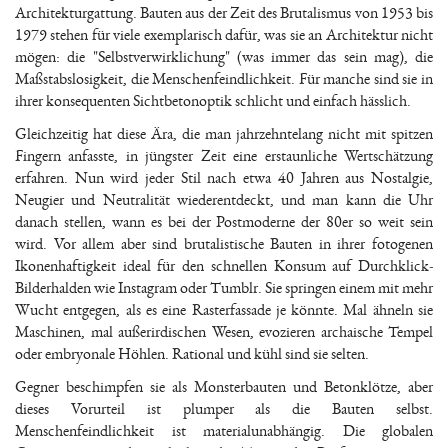
Architekturgattung. Bauten aus der Zeit des Brutalismus von 1953 bis
1979 stehen für viele exemplarisch dafür, was sie an Architektur nicht
mögen: die "Selbstverwirklichung" (was immer das sein mag), die
Maßstabslosigkeit, die Menschenfeindlichkeit. Für manche sind sie in
ihrer konsequenten Sichtbetonoptik schlicht und einfach hässlich.
Gleichzeitig hat diese Ära, die man jahrzehntelang nicht mit spitzen
Fingern anfasste, in jüngster Zeit eine erstaunliche Wertschätzung
erfahren. Nun wird jeder Stil nach etwa 40 Jahren aus Nostalgie,
Neugier und Neutralität wiederentdeckt, und man kann die Uhr
danach stellen, wann es bei der Postmoderne der 80er so weit sein
wird. Vor allem aber sind brutalistische Bauten in ihrer fotogenen
Ikonenhaftigkeit ideal für den schnellen Konsum auf Durchklick-
Bilderhalden wie Instagram oder Tumblr. Sie springen einem mit mehr
Wucht entgegen, als es eine Rasterfassade je könnte. Mal ähneln sie
Maschinen, mal außerirdischen Wesen, evozieren archaische Tempel
oder embryonale Höhlen. Rational und kühl sind sie selten.
Gegner beschimpfen sie als Monsterbauten und Betonklötze, aber
dieses Vorurteil ist plumper als die Bauten selbst.
Menschenfeindlichkeit ist materialunabhängig. Die globalen