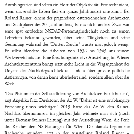
Autobiografien sind selten ein Hort der Objektivität. Erst recht nicht,
wenn das erzählte Leben fast ein ganzes Jahrhundert umspannt. Bei
Roland Rainer, einem der prägendsten österreichischen Architekten
und Stadtplaner des 20. Jahrhunderts, ist das nicht anders. Zwar war
seine spät entdeckte NSDAP-Parteimitgliedschaft noch zu seinen
Lebzeiten bekannt geworden, über seine Tätigkeiten und seine
Gesinnung während des "Dritten Reichs" wusste man jedoch wenig.
Er selbst blendete die Arbeiten von 1936 bis 1945 aus seinem
Werkverzeichnis aus. Eine forschungsintensive Ausstellung im Wiener
Architekturzentrum bringt jetzt mehr Licht in die Vergangenheit des
Doyens der Nachkriegsarchitektur – nicht über private politische
Äußerungen, von denen keine überliefert sind, sondern allein über das
Werk.
"Das Phänomen der Selbsteditierung von Architekten ist nicht neu",
sagt Angelika Fitz, Direktorin des Az W. "Daher ist eine unabhängige
Forschung umso wichtiger." 2015 hatte das Az W den Rainer-
Nachlass übernommen, im gleichen Jahr widmete man sich (noch
unter Dietmar Steiners Leitung) mit der Ausstellung Wien, die Perle
des Reiches den NS-Planungen für Wien. Die damals begonnene
Recherche mündete jetzt in der Ausstellung Roland Rainer –