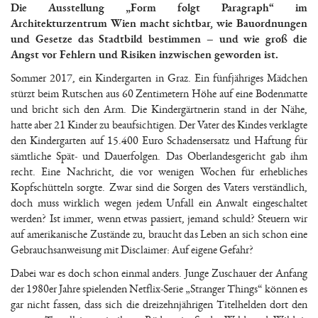
Die Ausstellung „Form folgt Paragraph“ im
Architekturzentrum Wien macht sichtbar, wie Bauordnungen
und Gesetze das Stadtbild bestimmen – und wie groß die
Angst vor Fehlern und Risiken inzwischen geworden ist.
Sommer 2017, ein Kindergarten in Graz. Ein fünfjähriges Mädchen
stürzt beim Rutschen aus 60 Zentimetern Höhe auf eine Bodenmatte
und bricht sich den Arm. Die Kindergärtnerin stand in der Nähe,
hatte aber 21 Kinder zu beaufsichtigen. Der Vater des Kindes verklagte
den Kindergarten auf 15.400 Euro Schadensersatz und Haftung für
sämtliche Spät- und Dauerfolgen. Das Oberlandesgericht gab ihm
recht. Eine Nachricht, die vor wenigen Wochen für erhebliches
Kopfschütteln sorgte. Zwar sind die Sorgen des Vaters verständlich,
doch muss wirklich wegen jedem Unfall ein Anwalt eingeschaltet
werden? Ist immer, wenn etwas passiert, jemand schuld? Steuern wir
auf amerikanische Zustände zu, braucht das Leben an sich schon eine
Gebrauchsanweisung mit Disclaimer: Auf eigene Gefahr?
Dabei war es doch schon einmal anders. Junge Zuschauer der Anfang
der 1980er Jahre spielenden Netflix-Serie „Stranger Things“ können es
gar nicht fassen, dass sich die dreizehnjährigen Titelhelden dort den