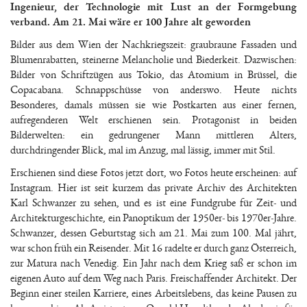
Ingenieur, der Technologie mit Lust an der Formgebung
verband. Am 21. Mai wäre er 100 Jahre alt geworden
Bilder aus dem Wien der Nachkriegszeit: graubraune Fassaden und
Blumenrabatten, steinerne Melancholie und Biederkeit. Dazwischen:
Bilder von Schriftzügen aus Tokio, das Atomium in Brüssel, die
Copacabana. Schnappschüsse von anderswo. Heute nichts
Besonderes, damals müssen sie wie Postkarten aus einer fernen,
aufregenderen Welt erschienen sein. Protagonist in beiden
Bilderwelten: ein gedrungener Mann mittleren Alters,
durchdringender Blick, mal im Anzug, mal lässig, immer mit Stil.
Erschienen sind diese Fotos jetzt dort, wo Fotos heute erscheinen: auf
Instagram. Hier ist seit kurzem das private Archiv des Architekten
Karl Schwanzer zu sehen, und es ist eine Fundgrube für Zeit- und
Architekturgeschichte, ein Panoptikum der 1950er- bis 1970er-Jahre.
Schwanzer, dessen Geburtstag sich am 21. Mai zum 100. Mal jährt,
war schon früh ein Reisender. Mit 16 radelte er durch ganz Österreich,
zur Matura nach Venedig. Ein Jahr nach dem Krieg saß er schon im
eigenen Auto auf dem Weg nach Paris. Freischaffender Architekt. Der
Beginn einer steilen Karriere, eines Arbeitslebens, das keine Pausen zu