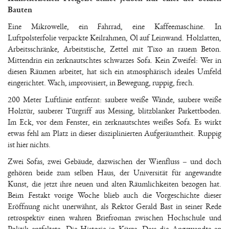
Bauten
Eine Mikrowelle, ein Fahrrad, eine Kaffeemaschine. In
Luftpolsterfolie verpackte Keilrahmen, Öl auf Leinwand. Holzlatten,
Arbeitsschränke, Arbeitstische, Zettel mit Tixo an rauem Beton.
Mittendrin ein zerknautschtes schwarzes Sofa. Kein Zweifel: Wer in
diesen Räumen arbeitet, hat sich ein atmosphärisch ideales Umfeld
eingerichtet. Wach, improvisiert, in Bewegung, ruppig, frech.
200 Meter Luftlinie entfernt: saubere weiße Wände, saubere weiße
Holztür, sauberer Türgriff aus Messing, blitzblanker Parkettboden.
Im Eck, vor dem Fenster, ein zerknautschtes weißes Sofa. Es wirkt
etwas fehl am Platz in dieser disziplinierten Aufgeräumtheit. Ruppig
ist hier nichts.
Zwei Sofas, zwei Gebäude, dazwischen der Wienfluss – und doch
gehören beide zum selben Haus, der Universität für angewandte
Kunst, die jetzt ihre neuen und alten Räumlichkeiten bezogen hat.
Beim Festakt vorige Woche blieb auch die Vorgeschichte dieser
Eröffnung nicht unerwähnt, als Rektor Gerald Bast in seiner Rede
retrospektiv einen wahren Briefroman zwischen Hochschule und