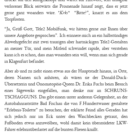
verlorener Blick seitwärts die Promenade hinauf zeigt, dass er jetzt
gerne ganz woanders wäre. *
Krks*
“Bitte?”, knarzt es aus dem
Torpfosten.
“Ja, Grüß Gott, Tele2 Mobilfunk, wir hätten gerne mit Ihnen über
unsere Angebote gesprochen”. Ich erinnere mich an ein halbstündiges
Abwehrgefecht mit zwei traurigen aber hartnäckigen Tele2-Gestalten
an meiner Tür, und mein Mitleid schwindet rapide, aber verstehen
kann ich es schon, dass man woanders sein will, wenn man sich gerade
in Klagenfurt befindet.
Aber ab und zu zieht einen etwas aus der Hauptstadt hinaus, in Orte,
deren Namen sich anhören, als wären sie der Donald-Duck-
Übersetzerin und Onomatopöie-Queen Dr. Erika Fuchs beim Besuch
eines Sägewerks eingefallen, man denke nur an SCHRUNS-
TSCHAGGUNS. Das gibt einem unter anderem Gelegenheit, an der
Autobahnraststätte Bad Fischau die von F.Hundertwasser gestaltete
“Erlebnis-Toilette” zu besuchen; der erklärte Feind alles Geraden hat
sich jedoch nur im Eck unter den Waschbecken getraut, den
Fußboden etwas anzuwölben, wohl damit kein übermüdeter LKW-
Fahrer erlebnisüberlastet auf die bunten Fliesen knallt.