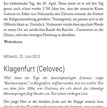
Ein bedeutender Tag, der 30. April. Denn heute ist es auf den Tag
genau auch schon wieder 1700 Jahre her, dass der römische Kaiser
Galerius im Edikt von Nikomedia den Christen erstmals die Freiheit
der Religionsausübung gewährte. Vorausgesetzt, sie passten sich in der
Öffentlichkeit an. Natürlich. Vorbereitet wurde diese epochale Wende
in einem Ort am nördlichen Rande des Reiches - Carnuntum an der
Donau, nahe dem heutigen Hainburg an derselben.
Weiterlesen
Mittwoch, 23. Juni 2010
Klagenfurt (Celovec)
Weil heute die Tage der deutschsprachigen Literaur, vulgo
“Bachmannpreis” in Klagenfurt, eröffnet werden, hier ein uralter Text
aus dem Jahr 2004, eine Uraltness, die sich durch das lebendige
Herumspringen Jörg Haiders im Text schwer verbergen lässt.
Der junge Herr in der dunklen Jacke mit der Mappe unterm Arm
drückt auf den Klingelknopf und wartet auf Antwort, sein unsagbar