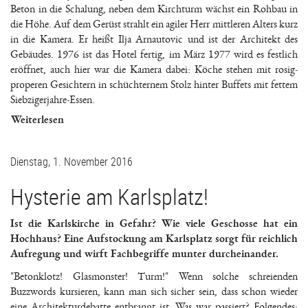
Beton in die Schalung, neben dem Kirchturm wächst ein Rohbau in
die Höhe. Auf dem Gerüst strahlt ein agiler Herr mittleren Alters kurz
in die Kamera. Er heißt Ilja Arnautovic und ist der Architekt des
Gebäudes. 1976 ist das Hotel fertig, im März 1977 wird es festlich
eröffnet, auch hier war die Kamera dabei: Köche stehen mit rosig-
properen Gesichtern in schüchternem Stolz hinter Buffets mit fettem
Siebzigerjahre-Essen.
Weiterlesen
Dienstag, 1. November 2016
Hysterie am Karlsplatz!
Ist die Karlskirche in Gefahr? Wie viele Geschosse hat ein
Hochhaus? Eine Aufstockung am Karlsplatz sorgt für reichlich
Aufregung und wirft Fachbegriffe munter durcheinander.
"Betonklotz! Glasmonster! Turm!" Wenn solche schreienden
Buzzwords kursieren, kann man sich sicher sein, dass schon wieder
eine Architekturdebatte entbrannt ist. Was war passiert? Folgendes: