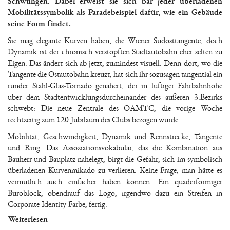
Schwüngen. Dabei erweist sie sich bar jeder überladenen
Mobilitätssymbolik als Paradebeispiel dafür, wie ein Gebäude
seine Form findet.
Sie mag elegante Kurven haben, die Wiener Südosttangente, doch
Dynamik ist der chronisch verstopften Stadtautobahn eher selten zu
Eigen. Das ändert sich ab jetzt, zumindest visuell. Denn dort, wo die
Tangente die Ostautobahn kreuzt, hat sich ihr sozusagen tangential ein
runder Stahl-Glas-Tornado genähert, der in luftiger Fahrbahnhöhe
über dem Stadtentwicklungsdurcheinander des äußeren 3.Bezirks
schwebt: Die neue Zentrale des ÖAMTC, die vorige Woche
rechtzeitig zum 120.Jubiläum des Clubs bezogen wurde.
Mobilität, Geschwindigkeit, Dynamik und Rennstrecke, Tangente
und Ring: Das Assoziationsvokabular, das die Kombination aus
Bauherr und Bauplatz nahelegt, birgt die Gefahr, sich im symbolisch
überladenen Kurvenmikado zu verlieren. Keine Frage, man hätte es
vermutlich auch einfacher haben können: Ein quaderförmiger
Büroblock, obendrauf das Logo, irgendwo dazu ein Streifen in
Corporate-Identity-Farbe, fertig.
Weiterlesen