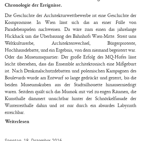
Chronologie der Ereignisse.
Die Geschichte der Architekturwettbewerbe ist eine Geschichte der
Kompromisse. In Wien lässt sich das an einer Fülle von
Paradebeispielen nachweisen. Da wäre zum einen das jahrelange
Hickhack um die Überbauung des Bahnhofs Wien-Mitte. Streit ums
Weltkulturerbe, Architektenwechsel, Bürgerproteste,
Hochhausdebatte, und ein Ergebnis, von dem niemand begeistert war.
Oder das Museumsquartier: Der große Erfolg des MQ-Hofes lässt
leicht übersehen, dass das Ensemble architektonisch eine Mißgeburt
ist. Nach Denkmalschutzdebatten und polemischen Kampagnen des
Boulevards wurde am Entwurf so lange gedrückt und gezerrt, bis die
beiden Museumskuben aus der Stadtsilhouette hinauserniedrigt
waren. Seitdem quält sich das Mumok mit viel zu engen Räumen, die
Kunsthalle dämmert unsichtbar hinter der Schnörkelfassade der
Winterreithalle dahin und ist nur durch ein absurdes Labyrinth
erreichbar.
Weiterlesen
Sonntag, 18. Dezember 2016