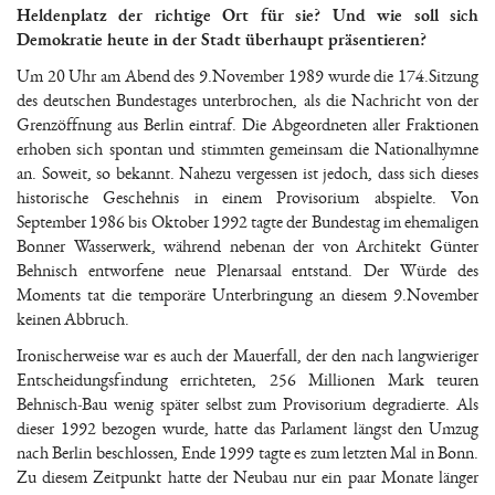
Heldenplatz der richtige Ort für sie? Und wie soll sich
Demokratie heute in der Stadt überhaupt präsentieren?
Um 20 Uhr am Abend des 9.November 1989 wurde die 174.Sitzung
des deutschen Bundestages unterbrochen, als die Nachricht von der
Grenzöffnung aus Berlin eintraf. Die Abgeordneten aller Fraktionen
erhoben sich spontan und stimmten gemeinsam die Nationalhymne
an. Soweit, so bekannt. Nahezu vergessen ist jedoch, dass sich dieses
historische Geschehnis in einem Provisorium abspielte. Von
September 1986 bis Oktober 1992 tagte der Bundestag im ehemaligen
Bonner Wasserwerk, während nebenan der von Architekt Günter
Behnisch entworfene neue Plenarsaal entstand. Der Würde des
Moments tat die temporäre Unterbringung an diesem 9.November
keinen Abbruch.
Ironischerweise war es auch der Mauerfall, der den nach langwieriger
Entscheidungsfindung errichteten, 256 Millionen Mark teuren
Behnisch-Bau wenig später selbst zum Provisorium degradierte. Als
dieser 1992 bezogen wurde, hatte das Parlament längst den Umzug
nach Berlin beschlossen, Ende 1999 tagte es zum letzten Mal in Bonn.
Zu diesem Zeitpunkt hatte der Neubau nur ein paar Monate länger