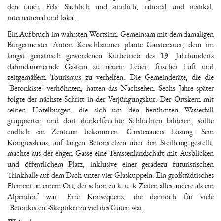
den rauen Fels. Sachlich und sinnlich, rational und rustikal,
international und lokal.
Ein Aufbruch im wahrsten Wortsinn. Gemeinsam mit dem damaligen
Bürgermeister Anton Kerschbaumer plante Garstenauer, dem im
längst geriatrisch gewordenen Kurbetrieb des 19. Jahrhunderts
dahindämmernde Gastein zu neuem Leben, frischer Luft und
zeitgemäßem Tourismus zu verhelfen. Die Gemeinderäte, die die
"Betonkiste" verhöhnten, hatten das Nachsehen. Sechs Jahre später
folgte der nächste Schritt in der Verjüngungskur. Der Ortskern mit
seinen Hotelburgen, die sich um den berühmten Wasserfall
gruppierten und dort dunkelfeuchte Schluchten bildeten, sollte
endlich ein Zentrum bekommen. Garstenauers Lösung: Sein
Kongresshaus, auf langen Betonstelzen über den Steilhang gestellt,
machte aus der engen Gasse eine Terassenlandschaft mit Ausblicken
und öffentlichem Platz, inklusive einer geradezu futuristischen
Trinkhalle auf dem Dach unter vier Glaskuppeln. Ein großstädtisches
Element an einem Ort, der schon zu k. u. k Zeiten alles andere als ein
Alpendorf war. Eine Konsequenz, die dennoch für viele
"Betonkisten"-Skeptiker zu viel des Guten war.