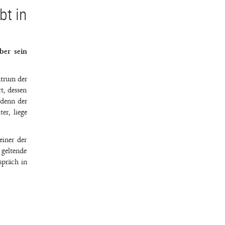
bt in
ber sein
ntrum der
t, dessen
 denn der
er, liege
iner der
 geltende
spräch in