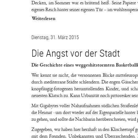
Decken, im Sommer war es brütend heiß. Seine Papiere w
eigenes Reich hinter seiner eigenen Tür – im wohltemperier
Weiterlesen
Dienstag, 31. März 2015
Die Angst vor der Stadt
Die Geschichte eines weggeshitstormten Basketball
Wer kennt sie nicht, die versonnenen Blicke mitteleuro
durch mediterrane Städte schlendern. Die engen Gässchen
knopfäugig-fotogenen herumtollenden Kinder, und schau
neuesten Klatsch zu. Kann Urbanität noch pittoresker sei
Mit Gigabytes voller Nahaufnahmen südlichen Straßenleb
die Heimat - um dort wieder auf der Eigenparzelle hinte
zu gehen, und sollte die Nachbarin herüberschreien, wird 
Zugegeben, wir haben hier herzhaft in den Klischeetopf g
mit dem Fremden, Unbekannten und Überraschenden. In d