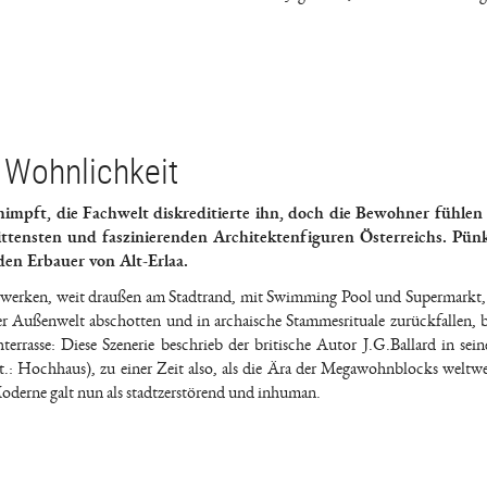
 Wohnlichkeit
pft, die Fachwelt diskreditierte ihn, doch die Bewohner fühlen s
ittensten und faszinierenden Architektenfiguren Österreichs. Pünk
en Erbauer von Alt-Erlaa.
werken, weit draußen am Stadtrand, mit Swimming Pool und Supermarkt,
r Außenwelt abschotten und in archaische Stammesrituale zurückfallen, b
rrasse: Diese Szenerie beschrieb der britische Autor J.G.Ballard in se
t.: Hochhaus), zu einer Zeit also, als die Ära der Megawohnblocks weltwe
Moderne galt nun als stadtzerstörend und inhuman.