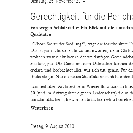
Dienstag, 25. November 2014
Gerechtigkeit für die Periph
Von wegen Schlafstädte: Ein Blick auf die transda
Qualitäten
„G’hörn Sie zu der Siedlung?“, fragt die forsche ältere
Das ist gar nicht so leicht zu beantworten, denn Chris
wohnen zwar nicht hier in der weitläufigen Gemeindeba
Siedlung gut. Die Dame mit dem Dalmatiner kennen sie a
erklärt, und beobachtet alles, was sich tut, genau. Für d
findet sie gut. Nur die neuen Sitzbänke seien nicht ordent
Lammerhuber, Architekt beim Wiener Büro pool architect
50 (und im Auftrag ihrer eigenen Leidenschaft) die in 
transdanubischen. „Inzwischen bräuchten wir schon eine 
Weiterlesen
Freitag, 9. August 2013