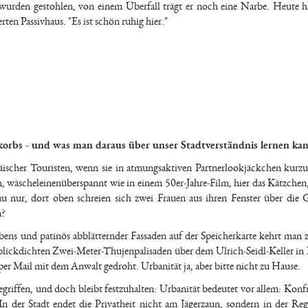
urden gestohlen, von einem Überfall trägt er noch eine Narbe. Heute ha
ten Passivhaus. "Es ist schön ruhig hier."
korbs - und was man daraus über unser Stadtverständnis lernen ka
päischer Touristen, wenn sie in atmungsaktiven Partnerlookjäckchen kurz
, wäscheleinenüberspannt wie in einem 50er-Jahre-Film, hier das Kätzchen,
 nur, dort oben schreien sich zwei Frauen aus ihren Fenster über die 
n?
ens und patinös abblätternder Fassaden auf der Speicherkarte kehrt man 
r blickdichten Zwei-Meter-Thujenpalisaden über dem Ulrich-Seidl-Keller i
per Mail mit dem Anwalt gedroht. Urbanität ja, aber bitte nicht zu Hause.
egriffen, und doch bleibt festzuhalten: Urbanität bedeutet vor allem: Konf
er Stadt endet die Privatheit nicht am Jägerzaun, sondern in der Reg