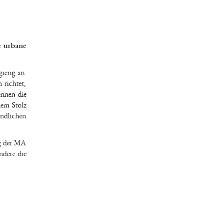
e urbane
ierig an.
 richtet,
ennen die
hem Stolz
endlichen
ag der MA
ndere die