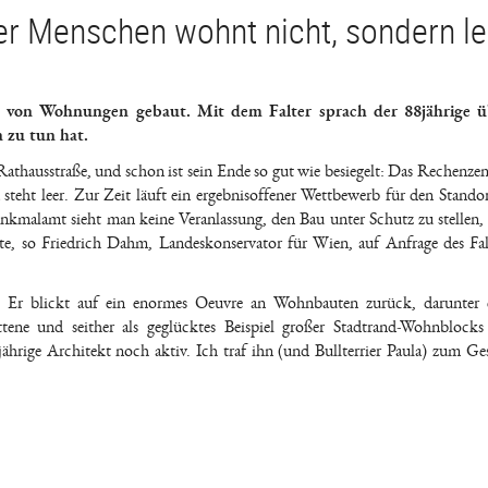
der Menschen wohnt nicht, sondern le
 von Wohnungen gebaut. Mit dem Falter sprach der 88jährige ü
 zu tun hat.
er Rathausstraße, und schon ist sein Ende so gut wie besiegelt: Das Rechenze
 steht leer. Zur Zeit läuft ein ergebnisoffener Wettbewerb für den Standor
nkmalamt sieht man keine Veranlassung, den Bau unter Schutz zu stellen,
te, so Friedrich Dahm, Landeskonservator für Wien, auf Anfrage des Falt
: Er blickt auf ein enormes Oeuvre an Wohnbauten zurück, darunter e
ene und seither als geglücktes Beispiel großer Stadtrand-Wohnblocks
ährige Architekt noch aktiv. Ich traf ihn (und Bullterrier Paula) zum Ge