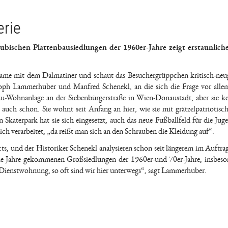
erie
nubischen Plattenbausiedlungen der 1960er-Jahre zeigt erstaunlich
 Dame mit dem Dalmatiner und schaut das Besuchergrüppchen kritisch-neug
toph Lammerhuber und Manfred Schenekl, an die sich die Frage vor allem
u-Wohnanlage an der Siebenbürgerstraße in Wien-Donaustadt, aber sie k
uch schon. Sie wohnt seit Anfang an hier, wie sie mit grätzelpatriotisc
en Skaterpark hat sie sich eingesetzt, auch das neue Fußballfeld für die Jug
lich verarbeitet, „da reißt man sich an den Schrauben die Kleidung auf“.
s, und der Historiker Schenekl analysieren schon seit längerem im Auftr
die Jahre gekommenen Großsiedlungen der 1960er-und 70er-Jahre, insbeso
Dienstwohnung, so oft sind wir hier unterwegs“, sagt Lammerhuber.