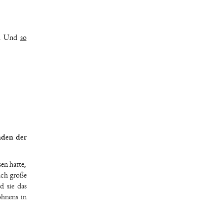
ch. Und
so
nden der
en hatte,
ich große
d sie das
ohnens in