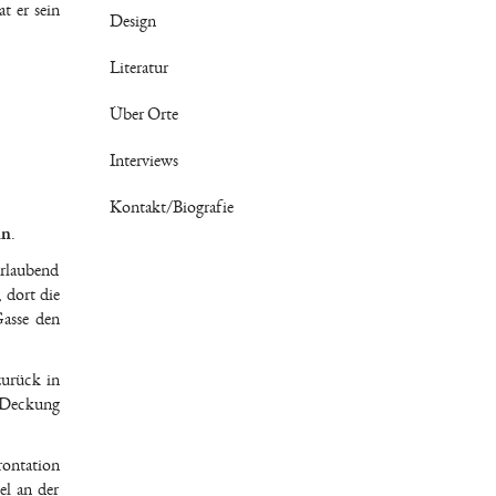
t er sein
Design
Literatur
Über Orte
Interviews
Kontakt/Biografie
nn
.
urlaubend
 dort die
Gasse den
zurück in
n Deckung
rontation
el an der