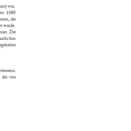
nity war.
itt. 1980
rten, die
et wurde.
hner. Die
aatlichen
rgehalten
bessern.
, die von