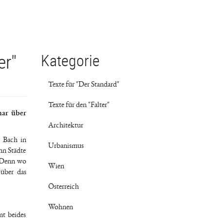
er"
Kategorie
Texte für "Der Standard"
Texte für den "Falter"
har über
Architektur
r Bach in
Urbanismus
nn Städte
. Denn wo
Wien
 über das
Österreich
Wohnen
mt beides