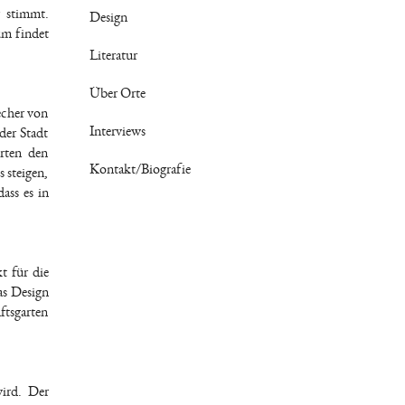
 stimmt.
Design
rum findet
Literatur
Über Orte
echer von
Interviews
der Stadt
rten den
Kontakt/Biografie
 steigen,
dass es in
t für die
as Design
ftsgarten
wird. Der