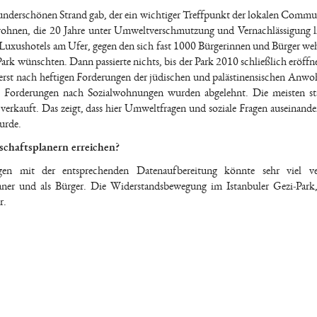
underschönen Strand gab, der ein wichtiger Treffpunkt der lokalen Commu
wohnen, die 20 Jahre unter Umweltverschmutzung und Vernachlässigung l
t Luxushotels am Ufer, gegen den sich fast 1000 Bürgerinnen und Bürger weh
ark wünschten. Dann passierte nichts, bis der Park 2010 schließlich eröffn
 erst nach heftigen Forderungen der jüdischen und palästinensischen Anwo
le Forderungen nach Sozialwohnungen wurden abgelehnt. Die meisten st
erkauft. Das zeigt, dass hier Umweltfragen und soziale Fragen auseinande
urde.
schaftsplanern erreichen?
agen mit der entsprechenden Datenaufbereitung könnte sehr viel ver
Planer und als Bürger. Die Widerstandsbewegung im Istanbuler Gezi-Park
r.