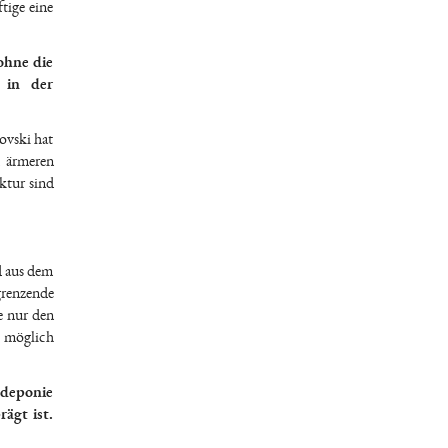
tige eine
ohne die
 in der
lovski hat
n ärmeren
ktur sind
d aus dem
grenzende
e nur den
r möglich
ldeponie
ägt ist.