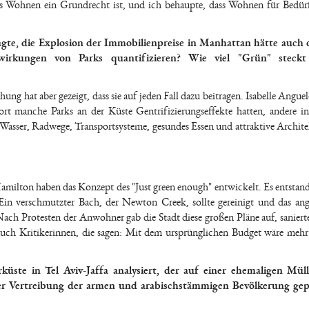
as Wohnen ein Grundrecht ist, und ich behaupte, dass Wohnen für Bedürf
sagte, die Explosion der Immobilienpreise in Manhattan hätte auch 
rkungen von Parks quantifizieren? Wie viel "Grün" steckt
hung hat aber gezeigt, dass sie auf jeden Fall dazu beitragen. Isabelle Angue
ort manche Parks an der Küste Gentrifizierungseffekte hatten, andere i
 Wasser, Radwege, Transportsysteme, gesundes Essen und attraktive Archite
milton haben das Konzept des "Just green enough" entwickelt. Es entstan
Ein verschmutzter Bach, der Newton Creek, sollte gereinigt und das an
Nach Protesten der Anwohner gab die Stadt diese großen Pläne auf, saniert
 auch Kritikerinnen, die sagen: Mit dem ursprünglichen Budget wäre meh
küste in Tel Aviv-Jaffa analysiert, der auf einer ehemaligen Mül
ger Vertreibung der armen und arabischstämmigen Bevölkerung gepr