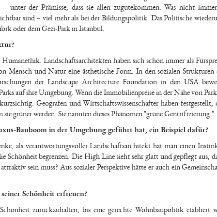
 – unter der Prämisse, dass sie allen zugutekommen. Was nicht immer
sichtbar sind – viel mehr als bei der Bildungspolitik. Das Politische wiede
ork oder dem Gezi-Park in Istanbul.
ktur?
Humanethik. Landschaftsarchitekten haben sich schon immer als Fürspr
n Mensch und Natur eine ästhetische Form. In den sozialen Strukturen 
 Forschungen der Landscape Architecture Foundation in den USA bewe
 Parks auf ihre Umgebung. Wenn die Immobilienpreise in der Nähe von Parks
r kurzsichtig. Geografen und Wirtschaftswissenschafter haben festgestellt, 
sie grüner werden. Sie nannten dieses Phänomen "grüne Gentrifizierung."
Luxus-Bauboom in der Umgebung geführt hat, ein Beispiel dafür?
enke, als verantwortungsvoller Landschaftsarchitekt hat man einen Instink
ie Schönheit begrenzen. Die High Line sieht sehr glatt und gepflegt aus, d
 attraktiv sein muss? Aus sozialer Perspektive hätte er auch ein Gemeinscha
seiner Schönheit erfreuen?
 Schönheit zurückzuhalten, bis eine gerechte Wohnbaupolitik etabliert 