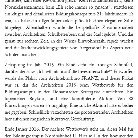
auflistete, kam einer Revolution gleich: Kein Frontalunterricht, keine
Normklassenzimmer, kein „Eh scho immer so gmacht“, stattdessen
ein kluges und detailliertes Bildungskonzept fürs 21. Jahrhundert. Es
war, als habe ein träger Supertanker plötzlich einen eleganten Salto
hingelegt. Allenthalben wurde die beispielhafte Zusammenarbeit
zwischen Architekten, Schulbetreibern und der Stadt gelobt. Und das
genau zur rechten Zeit, in der Wiens Einwohnerzahl rapide wächst
und die Stadtentwicklungsgebiete von Atzgersdorf bis Aspern neue
Schulen brauchen.
Zeitsprung ins Jahr 2015: Ein Kind zieht ein trotziges Schnoferl,
darüber der Satz: „Ich will nicht auf die Investorenschule!“ Entworfen
wurde das Plakat vom Architekturbüro FRANZ, und dieses Plakat
war es, das die Architekten 2015 beim Wettbewerb für den
Bildungscampus in der Donaustädter Berresgasse einreichten. Ein
lupenreiner Boykott, und eine koordinierte Aktion: Von 88
Einreichungen waren 55 ungültig. Eine solche Aktion hatte es bisher
nie gegeben. Schließlich verzichteten die protestierenden Architekten
hier auf einen möglichen lukrativen Großauftrag.
Ende Jänner 2016: Der nächste Wettbewerb steht an, dieses Mal für
den Bildungscampus Nordbahnhof II. Hier soll in den kommenden