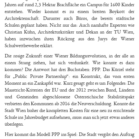
Jahren auf rund 2,3 Hektar Brachfläche ein Campus für 1600 Kinder
entstehen. Wieder kommt es zu einem breiten Boykott der
Architektenschaft. Darunter auch Büros, die bereits städtische
Schulen geplant haben. Nicht nur das: Auch namhafte Experten wie
Christian Kühn, Architekturkritiker und Dekan an der TU Wien,
haben inzwischen ihren Rückzug aus den Jurys der Wiener
Schulwettbewerbe erklärt.
Die rosige Zukunft einer Wiener Bildungsrevolution, in der alle an
einem Strang ziehen, hat sich verdunkelt. Wie konnte es dazu
kommen? Die Antwort hat drei Buchstaben: PPP. Das Kürzel steht
für „Public Private Partnership“: ein Konstrukt, das vom ersten
Moment an ein Zankapfel war. Kurz gesagt geht es um Folgendes: Die
Maastricht-Kriterien der EU und der 2012 zwischen Bund, Ländern
und Gemeinden abgeschlossene Österreichische Stabilitätspakt
verbieten den Kommunen ab 2016 die Neuverschuldung. Konnte die
Stadt Wien bisher die kompletten Kosten für eine neu zu errichtende
Schule ins Jahresbudget aufnehmen, muss man sich jetzt etwas anderes
überlegen.
Hier kommt das Modell PPP ins Spiel: Die Stadt vergibt den Auftrag