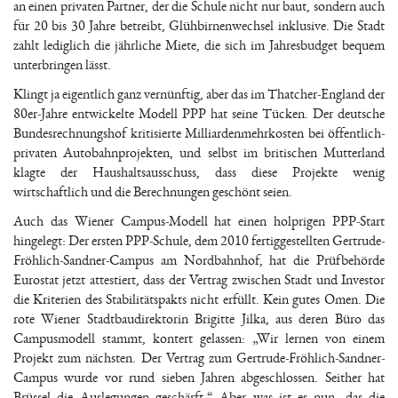
an einen privaten Partner, der die Schule nicht nur baut, sondern auch
für 20 bis 30 Jahre betreibt, Glühbirnenwechsel inklusive. Die Stadt
zahlt lediglich die jährliche Miete, die sich im Jahresbudget bequem
unterbringen lässt.
Klingt ja eigentlich ganz vernünftig, aber das im Thatcher-England der
80er-Jahre entwickelte Modell PPP hat seine Tücken. Der deutsche
Bundesrechnungshof kritisierte Milliardenmehrkosten bei öffentlich-
privaten Autobahnprojekten, und selbst im britischen Mutterland
klagte der Haushaltsausschuss, dass diese Projekte wenig
wirtschaftlich und die Berechnungen geschönt seien.
Auch das Wiener Campus-Modell hat einen holprigen PPP-Start
hingelegt: Der ersten PPP-Schule, dem 2010 fertiggestellten Gertrude-
Fröhlich-Sandner-Campus am Nordbahnhof, hat die Prüfbehörde
Eurostat jetzt attestiert, dass der Vertrag zwischen Stadt und Investor
die Kriterien des Stabilitätspakts nicht erfüllt. Kein gutes Omen. Die
rote Wiener Stadtbaudirektorin Brigitte Jilka, aus deren Büro das
Campusmodell stammt, kontert gelassen: „Wir lernen von einem
Projekt zum nächsten. Der Vertrag zum Gertrude-Fröhlich-Sandner-
Campus wurde vor rund sieben Jahren abgeschlossen. Seither hat
Brüssel die Auslegungen geschärft.“ Aber was ist es nun, das die