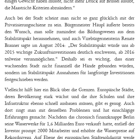
einiges Gewicht haben müsste, nicht mehr Druck auf Brüssel ausübt,
die Maastricht-Kriterien abzuändern.“
Auch bei der Stadt scheint man nicht so ganz glücklich mit der
Privatisierungsschiene zu sein. Bürgermeister Häupl äußerte bereits
den Wunsch, man solle zumindest das Bildungswesen aus dem
Stabilitätspakt herausnehmen, und auch Vizebürgermeisterin Renate
Brauner sagte im August 2014: „Der Stabilitätspakt würde uns ab
2015 wichtige Zukunftsinvestitionen deutlich erschweren, ab 2016
teilweise verunmöglichen.“ Deshalb sei es wichtig, dass einer
wachsenden Stadt nicht finanziell die Hände gebunden würden,
sondern im Stabilitätspakt Ausnahmen für langfristige Investitionen
festgeschrieben werden.
Vielleicht hilft hier ein Blick über die Grenzen. Europäische Städte,
deren Bevölkerung stark wächst und die ihre Schulen und ihre
Infrastruktur ebenso schnell ausbauen müssen, gibt es genug. Auch
dort ringt man mit denselben Problemen und hat einschlägige
Erfahrungen gemacht: Nachdem das chronisch finanzknappe Berlin
seine Wasserwerke für 1,6 Milliarden Euro verkauft hatte, entließ der
Investor prompt 2000 Mitarbeiter und erhöhte die Wasserpreise auf
Rekordniveau. Auf Ebene der europäischen Städtesolidarität werde