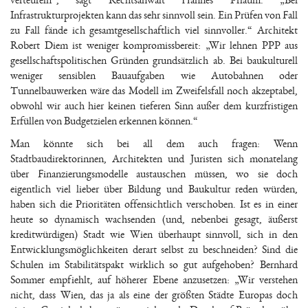
verteufeln“, sagt Rechtsanwalt Hannes Pflaum. „Bei
Infrastrukturprojekten kann das sehr sinnvoll sein. Ein Prüfen von Fall
zu Fall fände ich gesamtgesellschaftlich viel sinnvoller.“ Architekt
Robert Diem ist weniger kompromissbereit: „Wir lehnen PPP aus
gesellschaftspolitischen Gründen grundsätzlich ab. Bei baukulturell
weniger sensiblen Bauaufgaben wie Autobahnen oder
Tunnelbauwerken wäre das Modell im Zweifelsfall noch akzeptabel,
obwohl wir auch hier keinen tieferen Sinn außer dem kurzfristigen
Erfüllen von Budgetzielen erkennen können.“
Man könnte sich bei all dem auch fragen: Wenn
Stadtbaudirektorinnen, Architekten und Juristen sich monatelang
über Finanzierungsmodelle austauschen müssen, wo sie doch
eigentlich viel lieber über Bildung und Baukultur reden würden,
haben sich die Prioritäten offensichtlich verschoben. Ist es in einer
heute so dynamisch wachsenden (und, nebenbei gesagt, äußerst
kreditwürdigen) Stadt wie Wien überhaupt sinnvoll, sich in den
Entwicklungsmöglichkeiten derart selbst zu beschneiden? Sind die
Schulen im Stabilitätspakt wirklich so gut aufgehoben? Bernhard
Sommer empfiehlt, auf höherer Ebene anzusetzen: „Wir verstehen
nicht, dass Wien, das ja als eine der größten Städte Europas doch