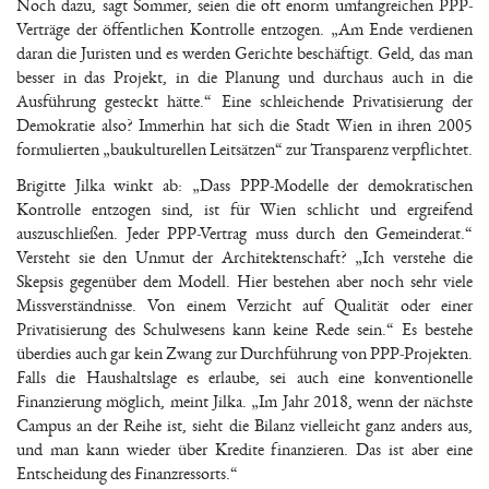
Noch dazu, sagt Sommer, seien die oft enorm umfangreichen PPP-
Verträge der öffentlichen Kontrolle entzogen. „Am Ende verdienen
daran die Juristen und es werden Gerichte beschäftigt. Geld, das man
besser in das Projekt, in die Planung und durchaus auch in die
Ausführung gesteckt hätte.“ Eine schleichende Privatisierung der
Demokratie also? Immerhin hat sich die Stadt Wien in ihren 2005
formulierten „baukulturellen Leitsätzen“ zur Transparenz verpflichtet.
Brigitte Jilka winkt ab: „Dass PPP-Modelle der demokratischen
Kontrolle entzogen sind, ist für Wien schlicht und ergreifend
auszuschließen. Jeder PPP-Vertrag muss durch den Gemeinderat.“
Versteht sie den Unmut der Architektenschaft? „Ich verstehe die
Skepsis gegenüber dem Modell. Hier bestehen aber noch sehr viele
Missverständnisse. Von einem Verzicht auf Qualität oder einer
Privatisierung des Schulwesens kann keine Rede sein.“ Es bestehe
überdies auch gar kein Zwang zur Durchführung von PPP-Projekten.
Falls die Haushaltslage es erlaube, sei auch eine konventionelle
Finanzierung möglich, meint Jilka. „Im Jahr 2018, wenn der nächste
Campus an der Reihe ist, sieht die Bilanz vielleicht ganz anders aus,
und man kann wieder über Kredite finanzieren. Das ist aber eine
Entscheidung des Finanzressorts.“