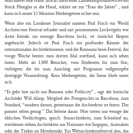
Man mietet eine Halle, drückt darin einer Landeshauptmannwitwe ein
Stück Plexiglas in die Hand, erklärt sie zur “Frau des Jahres” , und
kann sich seiner 15 Minuten Mediengetöse sicher sein.
Wenn also ein Londoner Journalist namens Paul Finch ein World
Architecture Festival erfindet und mit prominenten Lockvögeln wie
Arata Isozaki ins sonnige Barcelona lockt, ist zunächst Skepsis
angebracht. Jedoch ist Paul Finch ein profunder Kenner der
internationalen Architektenszene, und die Resonanz beim Festival, das
vorige Woche bereits zum dritten Mal stattfand, kann sich sehen
lassen. Mehr als 1300 Besucher, vom Studenten bis zum Star,
verfolgten die bis zum Anschlag mit Programm vollgestopfte
dreitägige Veranstaltung. Kein Mediengetöse, die Szene blieb unter
sich.
“Es geht hier nicht um Business oder Publicity” , sagt der britische
Architekt Will Alsop, Mitglied des Preisgerichts in Barcelona, zum
Standard, “sondern darum, gemeinsam die Architektur zu feiern. Das
passiert selten genug.” Das Seltene daran: Hier treten nur wenige der
üblichen Verdächtigen, sprich: Stararchitekten, zum Schaulauf an,
stattdessen stehen Architekten aus Nationen wie Singapur, Australien
oder der Türkei im Mittelpunkt. Ein Weltarchitekturfestival also, das