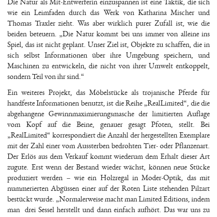
Die Natur als Mit-Entwerferin einzuspannen ist eine Taktik, die sich
wie ein Leimfaden durch das Werk von Katharina Mischer und
Thomas Traxler zieht. Was aber wirklich purer Zufall ist, wie die
beiden beteuern. „Die Natur kommt bei uns immer von alleine ins
Spiel, das ist nicht geplant. Unser Ziel ist, Objekte zu schaffen, die in
sich selbst Informationen über ihre Umgebung speichern, und
Maschinen zu entwickeln, die nicht von ihrer Umwelt entkoppelt,
sondern Teil von ihr sind.“
Ein weiteres Projekt, das Möbelstücke als trojanische Pferde für
handfeste Informationen benutzt, ist die Reihe „RealLimited“, die die
abgehangene Gewinnmaximierungsmasche der limitierten Auflage
vom Kopf auf die Beine, genauer gesagt Pfoten, stellt. Bei
„RealLimited“ korrespondiert die Anzahl der hergestellten Exemplare
mit der Zahl einer vom Aussterben bedrohten Tier- oder Pflanzenart.
Der Erlös aus dem Verkauf kommt wiederum dem Erhalt dieser Art
zugute. Erst wenn der Bestand wieder wächst, können neue Stücke
produziert werden – wie ein Holzregal in Moder-Optik, das mit
nummerierten Abgüssen einer auf der Roten Liste stehenden Pilzart
bestückt wurde. „Normalerweise macht man Limited Editions, indem
man drei Sessel herstellt und dann einfach aufhört. Das war uns zu