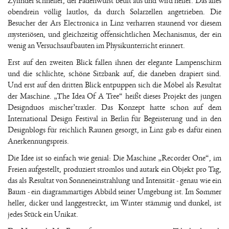
Zylinder schneller, der Fadenwulst beult aus und wird heller. Das alles
obendrein völlig lautlos, da durch Solarzellen angetrieben. Die
Besucher der Ars Electronica in Linz verharren staunend vor diesem
mysteriösen, und gleichzeitig offensichtlichen Mechanismus, der ein
wenig an Versuchsaufbauten im Physikunterricht erinnert.
Erst auf den zweiten Blick fallen ihnen der elegante Lampenschirm
und die schlichte, schöne Sitzbank auf, die daneben drapiert sind.
Und erst auf den dritten Blick entpuppen sich die Möbel als Resultat
der Maschine. „The Idea Of A Tree“ heißt dieses Projekt des jungen
Designduos mischer’traxler. Das Konzept hatte schon auf dem
International Design Festival in Berlin für Begeisterung und in den
Designblogs für reichlich Raunen gesorgt, in Linz gab es dafür einen
Anerkennungspreis.
Die Idee ist so einfach wie genial: Die Maschine „Recorder One“, im
Freien aufgestellt, produziert stromlos und autark ein Objekt pro Tag,
das als Resultat von Sonneneinstrahlung und Intensität - genau wie ein
Baum - ein diagrammartiges Abbild seiner Umgebung ist. Im Sommer
heller, dicker und langgestreckt, im Winter stämmig und dunkel, ist
jedes Stück ein Unikat.