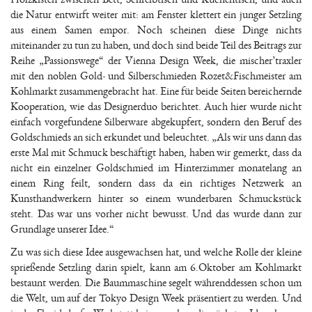
die Natur entwirft weiter mit: am Fenster klettert ein junger Setzling
aus einem Samen empor. Noch scheinen diese Dinge nichts
miteinander zu tun zu haben, und doch sind beide Teil des Beitrags zur
Reihe „Passionswege“ der Vienna Design Week, die mischer’traxler
mit den noblen Gold- und Silberschmieden Rozet&Fischmeister am
Kohlmarkt zusammengebracht hat. Eine für beide Seiten bereichernde
Kooperation, wie das Designerduo berichtet. Auch hier wurde nicht
einfach vorgefundene Silberware abgekupfert, sondern den Beruf des
Goldschmieds an sich erkundet und beleuchtet. „Als wir uns dann das
erste Mal mit Schmuck beschäftigt haben, haben wir gemerkt, dass da
nicht ein einzelner Goldschmied im Hinterzimmer monatelang an
einem Ring feilt, sondern dass da ein richtiges Netzwerk an
Kunsthandwerkern hinter so einem wunderbaren Schmuckstück
steht. Das war uns vorher nicht bewusst. Und das wurde dann zur
Grundlage unserer Idee.“
Zu was sich diese Idee ausgewachsen hat, und welche Rolle der kleine
sprießende Setzling darin spielt, kann am 6.Oktober am Kohlmarkt
bestaunt werden. Die Baummaschine segelt währenddessen schon um
die Welt, um auf der Tokyo Design Week präsentiert zu werden. Und