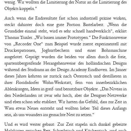
wenig. Wir wollten die Limitierung der Natur an die Limitierung des
Objekts koppeln.“
Auch wenn die Endresultate fast schon industriell präzise wirken,
steckt dahinter doch eine gute Portion Bastelarbeit. „Wenn die
Grundidee einmal steht, wird es sehr schnell handwerklich“, erklärt
Thomas Traxler. „Wir bauen immer Prototypen.“ Die Funktionsweise
von „Recorder One“ zum Beispiel wurde zuerst experimentell mit
Druckerpatronen, Joghurtbechern und einer Bohrmaschine
ausgelotet. Geprägt wurden die beiden vor allem durch die freie,
spartenübergreifende Herangehensweise des holländischen Designs
während des Studiums an der Design Academy Eindhoven. Im Jänner
dieses Jahres kehrten sie zurück nach Österreich und destillieren in
ihrer Floridsdorfer Wohn-Werkstatt, fern von innerbezirklichen
Ablenkungen, Ideen in greif- und benutzbare Objekte. „Das Niveau in
den Niederlanden ist zwar sehr hoch, aber die Designer-Netzwerke
sind eben schon sehr etabliert. Wir hatten das Gefühl, dass zur Zeit in
Wien etwas Neues entsteht und wollten lieber Teil dieses Anfangs
sein, als uns woanders ins gemachte Nest zu setzen.“
Und es wird weiter gebaut: Zur Zeit stapeln sich dunkel gebeizte
Holzkisten zwischen Bett, Schreibtisch und Küchentisch, und auch