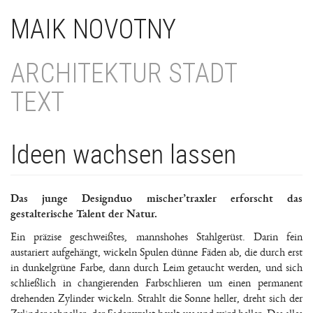
Direkt
MAIK NOVOTNY
zum
Inhalt
ARCHITEKTUR STADT
TEXT
Ideen wachsen lassen
Das junge Designduo mischer’traxler erforscht das
gestalterische Talent der Natur.
Ein präzise geschweißtes, mannshohes Stahlgerüst. Darin fein
austariert aufgehängt, wickeln Spulen dünne Fäden ab, die durch erst
in dunkelgrüne Farbe, dann durch Leim getaucht werden, und sich
schließlich in changierenden Farbschlieren um einen permanent
drehenden Zylinder wickeln. Strahlt die Sonne heller, dreht sich der