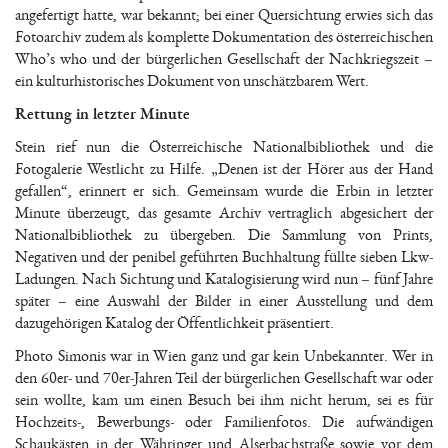
angefertigt hatte, war bekannt; bei einer Quersichtung erwies sich das
Fotoarchiv zudem als komplette Dokumentation des österreichischen
Who’s who und der bürgerlichen Gesellschaft der Nachkriegszeit –
ein kulturhistorisches Dokument von unschätzbarem Wert.
Rettung in letzter Minute
Stein rief nun die Österreichische Nationalbibliothek und die
Fotogalerie Westlicht zu Hilfe. „Denen ist der Hörer aus der Hand
gefallen“, erinnert er sich. Gemeinsam wurde die Erbin in letzter
Minute überzeugt, das gesamte Archiv vertraglich abgesichert der
Nationalbibliothek zu übergeben. Die Sammlung von Prints,
Negativen und der penibel geführten Buchhaltung füllte sieben Lkw-
Ladungen. Nach Sichtung und Katalogisierung wird nun – fünf Jahre
später – eine Auswahl der Bilder in einer Ausstellung und dem
dazugehörigen Katalog der Öffentlichkeit präsentiert.
Photo Simonis war in Wien ganz und gar kein Unbekannter. Wer in
den 60er- und 70er-Jahren Teil der bürgerlichen Gesellschaft war oder
sein wollte, kam um einen Besuch bei ihm nicht herum, sei es für
Hochzeits-, Bewerbungs- oder Familienfotos. Die aufwändigen
Schaukästen in der Währinger und Alserbachstraße sowie vor dem