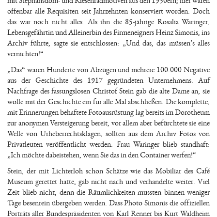
mit Stephansdom- und Riesenradmotiven aus den 1950ern; hier waren
offenbar alle Requisiten seit Jahrzehnten konserviert worden. Doch
das war noch nicht alles. Als ihn die 85-jährige Rosalia Waringer,
Lebensgefährtin und Alleinerbin des Firmeneigners Heinz Simonis, ins
Archiv führte, sagte sie entschlossen: „Und das, das müssen’s alles
vernichten!“
„Das“ waren Hunderte von Abzügen und mehrere 100.000 Negative
aus der Geschichte des 1917 gegründeten Unternehmens. Auf
Nachfrage des fassungslosen Christof Stein gab die alte Dame an, sie
wolle mit der Geschichte ein für alle Mal abschließen. Die komplette,
mit Erinnerungen behaftete Fotoausrüstung lag bereits im Dorotheum
zur anonymen Versteigerung bereit, vor allem aber befürchtete sie eine
Welle von Urheberrechtsklagen, sollten aus dem Archiv Fotos von
Privatleuten veröffentlicht werden. Frau Waringer blieb standhaft:
„Ich möchte dabeistehen, wenn Sie das in den Container werfen!“
Stein, der mit Lichterloh schon Schätze wie das Mobiliar des Café
Museum gerettet hatte, gab nicht nach und verhandelte weiter. Viel
Zeit blieb nicht, denn die Räumlichkeiten mussten binnen weniger
Tage besenrein übergeben werden. Dass Photo Simonis die offiziellen
Porträts aller Bundespräsidenten von Karl Renner bis Kurt Waldheim