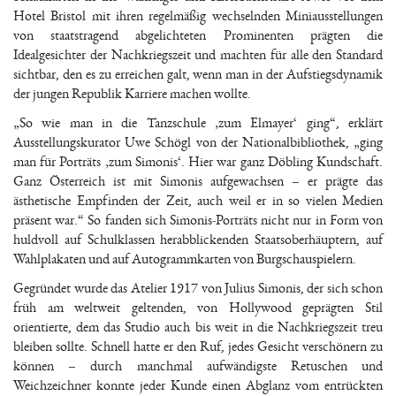
Hotel Bristol mit ihren regelmäßig wechselnden Miniausstellungen
von staatstragend abgelichteten Prominenten prägten die
Idealgesichter der Nachkriegszeit und machten für alle den Standard
sichtbar, den es zu erreichen galt, wenn man in der Aufstiegsdynamik
der jungen Republik Karriere machen wollte.
„So wie man in die Tanzschule ‚zum Elmayer‘ ging“, erklärt
Ausstellungskurator Uwe Schögl von der Nationalbibliothek, „ging
man für Porträts ‚zum Simonis‘. Hier war ganz Döbling Kundschaft.
Ganz Österreich ist mit Simonis aufgewachsen – er prägte das
ästhetische Empfinden der Zeit, auch weil er in so vielen Medien
präsent war.“ So fanden sich Simonis-Porträts nicht nur in Form von
huldvoll auf Schulklassen herabblickenden Staatsoberhäuptern, auf
Wahlplakaten und auf Autogrammkarten von Burgschauspielern.
Gegründet wurde das Atelier 1917 von Julius Simonis, der sich schon
früh am weltweit geltenden, von Hollywood geprägten Stil
orientierte, dem das Studio auch bis weit in die Nachkriegszeit treu
bleiben sollte. Schnell hatte er den Ruf, jedes Gesicht verschönern zu
können – durch manchmal aufwändigste Retuschen und
Weichzeichner konnte jeder Kunde einen Abglanz vom entrückten