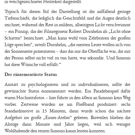
in weichgezeichneter Heiterkeit dargestellt.
Typisch für diesen Stil der Darstellung ist die auffallend geringe
Tiefenschärfe, die lediglich das Gesichtsfeld und die Augen deutlich
zeichnet, während der Rest in mildem, allseitigem Licht verschwimmt
– ein Prinzip, das der Filmregisseur Robert Dornhelm als „Licht ohne
Schatten“ bezeichnet. „Man kann wohl vom Zelebrieren der großen
Lüge sprechen“, urteilt Dornhelm, „die meisten Leute wollen sich von
der Sonnenseite präsentieren – dass das nur die Oberfläche war, die mit
der Person selbst nicht viel zu tun hatte, war sekundär. Und Simonis
hat diese Wünsche voll erfüllt.“
Der einzementierte Status
Anstatt zu psychologisieren und zu individualisieren, sollte der
gewünschte Status einzementiert werden. Ein Paradebeispiel dafür
waren Hochzeitsfotos – hier führte in den 60ern an Simonis kein Weg
vorbei. Zeitweise wurden sie am Fließband produziert: sechs
Standardmotive in 15 Minuten, dann wurde schon das nächste
Aufgebot ins große „Einser-Atelier“ gebeten. Bisweilen blieben die
Abzüge dann Monate und Jahre liegen, weil sich weniger
Wohlhabende den teuren Simonis kaum leisten konnten.