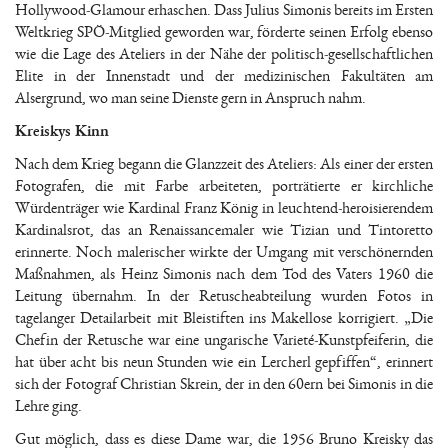
Hollywood-Glamour erhaschen. Dass Julius Simonis bereits im Ersten
Weltkrieg SPÖ-Mitglied geworden war, förderte seinen Erfolg ebenso
wie die Lage des Ateliers in der Nähe der politisch-gesellschaftlichen
Elite in der Innenstadt und der medizinischen Fakultäten am
Alsergrund, wo man seine Dienste gern in Anspruch nahm.
Kreiskys Kinn
Nach dem Krieg begann die Glanzzeit des Ateliers: Als einer der ersten
Fotografen, die mit Farbe arbeiteten, porträtierte er kirchliche
Würdenträger wie Kardinal Franz König in leuchtend-heroisierendem
Kardinalsrot, das an Renaissancemaler wie Tizian und Tintoretto
erinnerte. Noch malerischer wirkte der Umgang mit verschönernden
Maßnahmen, als Heinz Simonis nach dem Tod des Vaters 1960 die
Leitung übernahm. In der Retuscheabteilung wurden Fotos in
tagelanger Detailarbeit mit Bleistiften ins Makellose korrigiert. „Die
Chefin der Retusche war eine ungarische Varieté-Kunstpfeiferin, die
hat über acht bis neun Stunden wie ein Lercherl gepfiffen“, erinnert
sich der Fotograf Christian Skrein, der in den 60ern bei Simonis in die
Lehre ging.
Gut möglich, dass es diese Dame war, die 1956 Bruno Kreisky das