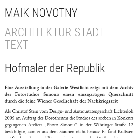
Direkt
MAIK NOVOTNY
zum
Inhalt
ARCHITEKTUR STADT
TEXT
Hofmaler der Republik
Eine Ausstellung in der Galerie
Westlicht
zeigt mit dem
Archiv
des Fotostudios Simonis einen einzigartigen Querschnitt
durch die feine Wiener Gesellschaft der Nachkriegszeit
Als Christof Stein vom Design- und Antiquitätengeschäft Lichterloh
2005 im Auftrag des Dorotheums die Studios des soeben in Konkurs
gegangenen Ateliers „Photo Simonis“ in der Währinger Straße 12
besichtigte, kam er aus dem Staunen nicht heraus: Er fand Kulissen