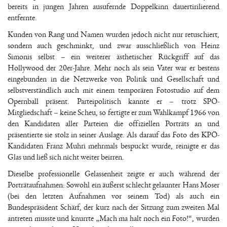
bereits in jungen Jahren ausufernde Doppelkinn dauertirilierend
entfernte.
Kunden von Rang und Namen wurden jedoch nicht nur retuschiert,
sondern auch geschminkt, und zwar ausschließlich von Heinz
Simonis selbst – ein weiterer ästhetischer Rückgriff auf das
Hollywood der 20er-Jahre. Mehr noch als sein Vater war er bestens
eingebunden in die Netzwerke von Politik und Gesellschaft und
selbstverständlich auch mit einem temporären Fotostudio auf dem
Opernball präsent. Parteipolitisch kannte er – trotz SPÖ-
Mitgliedschaft – keine Scheu, so fertigte er zum Wahlkampf 1966 von
den Kandidaten aller Parteien die offiziellen Porträts an und
präsentierte sie stolz in seiner Auslage. Als darauf das Foto des KPÖ-
Kandidaten Franz Muhri mehrmals bespuckt wurde, reinigte er das
Glas und ließ sich nicht weiter beirren.
Dieselbe professionelle Gelassenheit zeigte er auch während der
Porträtaufnahmen: Sowohl ein äußerst schlecht gelaunter Hans Moser
(bei den letzten Aufnahmen vor seinem Tod) als auch ein
Bundespräsident Schärf, der kurz nach der Sitzung zum zweiten Mal
antreten musste und knurrte „Mach ma halt noch ein Foto!“, wurden