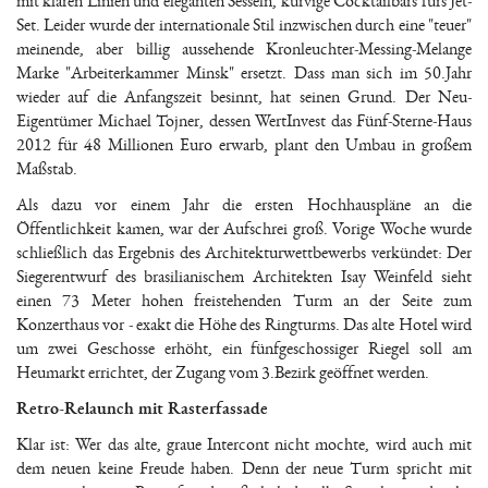
mit klaren Linien und eleganten Sesseln, kurvige Cocktailbars fürs Jet-
Set. Leider wurde der internationale Stil inzwischen durch eine "teuer"
meinende, aber billig aussehende Kronleuchter-Messing-Melange
Marke "Arbeiterkammer Minsk" ersetzt. Dass man sich im 50.Jahr
wieder auf die Anfangszeit besinnt, hat seinen Grund. Der Neu-
Eigentümer Michael Tojner, dessen WertInvest das Fünf-Sterne-Haus
2012 für 48 Millionen Euro erwarb, plant den Umbau in großem
Maßstab.
Als dazu vor einem Jahr die ersten Hochhauspläne an die
Öffentlichkeit kamen, war der Aufschrei groß. Vorige Woche wurde
schließlich das Ergebnis des Architekturwettbewerbs verkündet: Der
Siegerentwurf des brasilianischem Architekten Isay Weinfeld sieht
einen 73 Meter hohen freistehenden Turm an der Seite zum
Konzerthaus vor - exakt die Höhe des Ringturms. Das alte Hotel wird
um zwei Geschosse erhöht, ein fünfgeschossiger Riegel soll am
Heumarkt errichtet, der Zugang vom 3.Bezirk geöffnet werden.
Retro-Relaunch mit Rasterfassade
Klar ist: Wer das alte, graue Intercont nicht mochte, wird auch mit
dem neuen keine Freude haben. Denn der neue Turm spricht mit