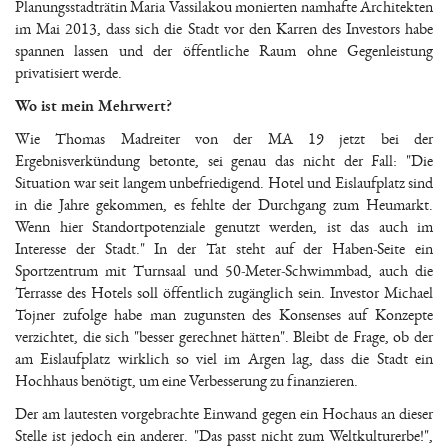
Planungsstadträtin Maria Vassilakou monierten namhafte Architekten
im Mai 2013, dass sich die Stadt vor den Karren des Investors habe
spannen lassen und der öffentliche Raum ohne Gegenleistung
privatisiert werde.
Wo ist mein Mehrwert?
Wie Thomas Madreiter von der MA 19 jetzt bei der
Ergebnisverkündung betonte, sei genau das nicht der Fall: "Die
Situation war seit langem unbefriedigend. Hotel und Eislaufplatz sind
in die Jahre gekommen, es fehlte der Durchgang zum Heumarkt.
Wenn hier Standortpotenziale genutzt werden, ist das auch im
Interesse der Stadt." In der Tat steht auf der Haben-Seite ein
Sportzentrum mit Turnsaal und 50-Meter-Schwimmbad, auch die
Terrasse des Hotels soll öffentlich zugänglich sein. Investor Michael
Tojner zufolge habe man zugunsten des Konsenses auf Konzepte
verzichtet, die sich "besser gerechnet hätten". Bleibt de Frage, ob der
am Eislaufplatz wirklich so viel im Argen lag, dass die Stadt ein
Hochhaus benötigt, um eine Verbesserung zu finanzieren.
Der am lautesten vorgebrachte Einwand gegen ein Hochaus an dieser
Stelle ist jedoch ein anderer. "Das passt nicht zum Weltkulturerbe!",