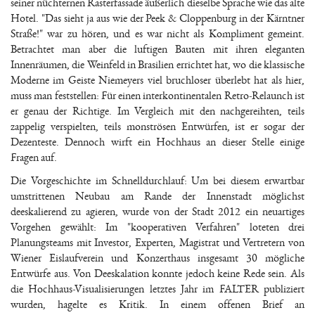
seiner nüchternen Rasterfassade äußerlich dieselbe Sprache wie das alte
Hotel. "Das sieht ja aus wie der Peek & Cloppenburg in der Kärntner
Straße!" war zu hören, und es war nicht als Kompliment gemeint.
Betrachtet man aber die luftigen Bauten mit ihren eleganten
Innenräumen, die Weinfeld in Brasilien errichtet hat, wo die klassische
Moderne im Geiste Niemeyers viel bruchloser überlebt hat als hier,
muss man feststellen: Für einen interkontinentalen Retro-Relaunch ist
er genau der Richtige. Im Vergleich mit den nachgereihten, teils
zappelig verspielten, teils monströsen Entwürfen, ist er sogar der
Dezenteste. Dennoch wirft ein Hochhaus an dieser Stelle einige
Fragen auf.
Die Vorgeschichte im Schnelldurchlauf: Um bei diesem erwartbar
umstrittenen Neubau am Rande der Innenstadt möglichst
deeskalierend zu agieren, wurde von der Stadt 2012 ein neuartiges
Vorgehen gewählt: Im "kooperativen Verfahren" loteten drei
Planungsteams mit Investor, Experten, Magistrat und Vertretern von
Wiener Eislaufverein und Konzerthaus insgesamt 30 mögliche
Entwürfe aus. Von Deeskalation konnte jedoch keine Rede sein. Als
die Hochhaus-Visualisierungen letztes Jahr im FALTER publiziert
wurden, hagelte es Kritik. In einem offenen Brief an