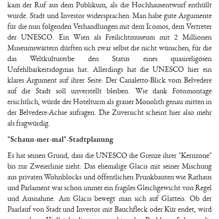
kam der Ruf aus dem Publikum, als die Hochhausentwurf enthüllt
wurde. Stadt und Investor widersprachen: Man habe gute Argumente
für die nun folgenden Verhandlungen mit dem Icomos, dem Vertreter
der UNESCO. Ein Wien als Freilichtmuseum mit 2 Millionen
Museumswärtern dürften sich zwar selbst die nicht wünschen, für die
das Weltkulturerbe den Status eines quasireligösen
Unfehlbarkeitsdogmas hat. Allerdings hat die UNESCO hier ein
klares Argument auf ihrer Seite: Der Canaletto-Blick vom Belvedere
auf die Stadt soll unverstellt bleiben. Wie dank Fotomontage
ersichtlich, würde der Hotelturm als grauer Monolith genau mitten in
der Belvedere-Achse aufragen. Die Zuversicht scheint hier also mehr
als fragwürdig.
"Schaun-mer-mal"-Stadtplanung
Es hat seinen Grund, dass die UNESCO die Grenze ihrer "Kernzone"
bis zur Zweierlinie zieht: Das ehemalige Glacis mit seiner Mischung
aus privaten Wohnblocks und öffentlichen Prunkbauten wie Rathaus
und Parlament war schon immer ein fragiles Gleichgewicht von Regel
und Ausnahme. Am Glacis bewegt man sich auf Glatteis. Ob der
Paarlauf von Stadt und Investor mit Bauchfleck oder Kür endet, wird