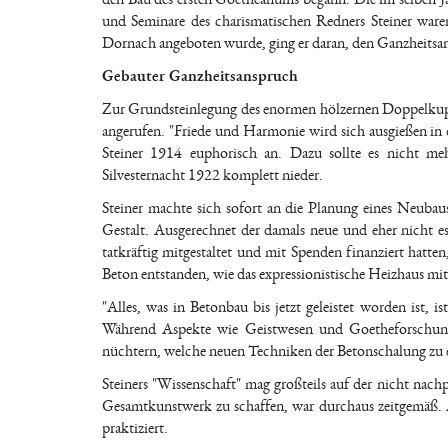
und Seminare des charismatischen Redners Steiner ware
Dornach angeboten wurde, ging er daran, den Ganzheitsan
Gebauter Ganzheitsanspruch
Zur Grundsteinlegung des enormen hölzernen Doppelkup
angerufen. "Friede und Harmonie wird sich ausgießen in 
Steiner 1914 euphorisch an. Dazu sollte es nicht me
Silvesternacht 1922 komplett nieder.
Steiner machte sich sofort an die Planung eines Neubau
Gestalt. Ausgerechnet der damals neue und eher nicht eso
tatkräftig mitgestaltet und mit Spenden finanziert hatt
Beton entstanden, wie das expressionistische Heizhaus mit
"Alles, was in Betonbau bis jetzt geleistet worden ist, i
Während Aspekte wie Geistwesen und Goetheforschung 
nüchtern, welche neuen Techniken der Betonschalung zu e
Steiners "Wissenschaft" mag großteils auf der nicht n
Gesamtkunstwerk zu schaffen, war durchaus zeitgemäß. 
praktiziert.