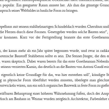
n populär. Ein geeigneter Raum musste her. Als ihm das günstige Grun
spruch seines Weltbildes in bauliche Form zu bringen.
pelbaus mit seinem stahlhelmartigen Schindeldach wurden Cherubim und
die Herzen durch diese Formen. Gesetzgeber werden solche Bauten sein!",
hr kommen. Kurz vor der Fertigstellung brannte das erste Goetheanu
s, der kaum mehr als ein Jahr später begonnen wurde, und zwar in radika
terische Baustoff Stahlbeton sollte es sein. Die Steiner-Jünger, die den e
en, waren skeptisch. Dabei waren bereits für das erste Goetheanum Nebenb
 seinem verzierten Kamin, das deutlich an die Bauten von Antoni Gaudí eri
st eigentlich keine Grundlage für das, was hier entstehen soll", kündigte St
in physische Form überführt werden mussten, überlegte man gleichzei
ntwickeln wären, um ein solch organisches Bauwerk in feste Form zu gieße
achprüfbaren Behauptung einer höheren Wahrnehmung fußen, doch der Ansp
Auch am Bauhaus in Weimar wurden zeitgleich Architektur, Farbenlehre