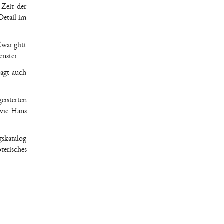
 Zeit der
Detail im
war glitt
enster.
sagt auch
isterten
 wie Hans
gskatalog
terisches