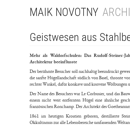
Direkt
MAIK NOVOTNY
ARCHI
zum
Inhalt
Geistwesen aus Stahlb
Mehr als Waldorfschulen: Das Rudolf-Steiner-J
Architektur beeinflusste
Der berühmte Besucher soll nachhaltig beeindruckt gewesen
die sanfte Hügellandschaft südlich von Basel, thronte v
rechter Winkel, dafür konkave und konvexe Wölbungen un
Der Name des Besuchers war Le Corbusier, und das Bauwe
einem nicht weit entfernten Hügel eine ähnliche ges
französischen Ronchamp. Der Architekt des Goetheanums e
1861 im heutigen Kroatien geboren, destillierte St
Okkultismus zur alle Lebensbereiche umfassenden Welta