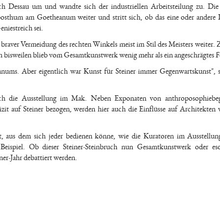
ch Dessau um und wandte sich der industriellen Arbeitsteilung zu. Die
sthum am Goetheanum weiter und stritt sich, ob das eine oder andere 
eniestreich sei.
aver Vermeidung des rechten Winkels meist im Stil des Meisters weiter. Z
 bisweilen blieb vom Gesamtkunstwerk wenig mehr als ein angeschrägtes F
nums. Aber eigentlich war Kunst für Steiner immer Gegenwartskunst", 
h die Ausstellung im Mak. Neben Exponaten von anthroposophiebege
lizit auf Steiner bezogen, werden hier auch die Einflüsse auf Architekten
t, aus dem sich jeder bedienen könne, wie die Kuratoren im Ausstellun
 Beispiel. Ob dieser Steiner-Steinbruch nun Gesamtkunstwerk oder eso
er-Jahr debattiert werden.