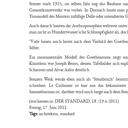
Steiner starb 1925; im selben Jahr zog das Bauhaus na
Gesamtkunstwerke war vorbei. In Dornach baute man po
Tonmodell des Meisters zufällige Delle oder intendierter G
Auch danach bauten die Anthroposophen weltweit unter br
man nicht in Hundertwasser'sche Schlumpfigkeit ab, doch
"Viele bauen noch heute nach dem Vorbild des Goethea
Silber.
Ein monumentales Modell des Goetheanums zeigt auc
Künstlern wie Joseph Beuys, dessen Tafelbilder sich exp
Scharoun und Alvar Aalto deutlich.
Steiners Werk werde eben auch als "Steinbruch" benutz
schreiben. Le Corbusier ist hier nur das bekannteste
Sammelsurium ist, darüber wird noch lange nach dem Stein
(erschienen in: DER STANDARD, 18./19.6.2011)
Freitag, 17. Juni 2011
Tags:
architektur
,
standard