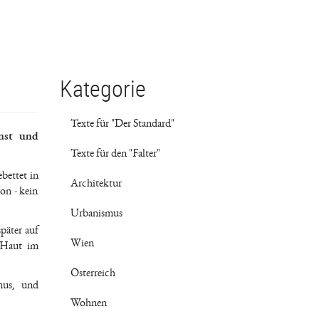
Kategorie
Texte für "Der Standard"
unst und
Texte für den "Falter"
bettet in
Architektur
on - kein
Urbanismus
päter auf
Wien
 Haut im
.
Österreich
mus, und
Wohnen