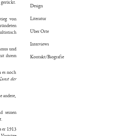
d gerückt.
Design
Literatur
stieg von
ründeten
Über Orte
tistisch
Interviews
ismus und
mit ihrem
Kontakt/Biografie
h es noch
Kunst der
e andere,
d seinen
t.
s er 1913
 Vorträge