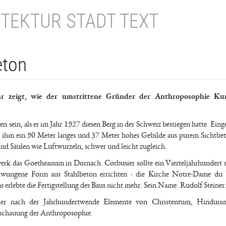
TEKTUR STADT TEXT
eton
ahr zeigt, wie der umstrittene Gründer der Anthroposophie K
 sein, als er im Jahr 1927 diesen Berg in der Schweiz bestiegen hatte. Einge
or ihm ein 90 Meter langes und 37 Meter hohes Gebilde aus purem Sichtbet
d Säulen wie Luftwurzeln, schwer und leicht zugleich.
rk das Goetheanum in Dornach. Corbusier sollte ein Vierteljahrhundert s
chwungene Form aus Stahlbeton errichten - die Kirche Notre-Dame du
rlebte die Fertigstellung des Baus nicht mehr. Sein Name: Rudolf Steiner
einer nach der Jahrhundertwende Elemente von Christentum, Hinduis
nschauung der Anthroposophie.