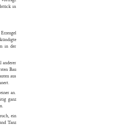
dstück in
 Erzengel
 kündigte
m in der
l anderer
rsten Bau
auten aus
nnert.
einer an.
tig ganz
n.
ruch, ein
 und Tanz