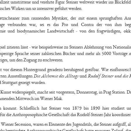
allzeit umstrittene und verehrte Figur Steiner weltweit wieder ins Blickfel
risches Wirken um so intensiver geführt werden.
Nietzscheaner zum raunenden Mystiker, der mit einem sprunghaften An
nzlage verbunden war, sei es das Pro und Contra der von ihm beg
e und biodynamischer Landwirtschaft - von den fragwürdigen, okkul
el zitieren lässt - wie beispielsweise zu Steiners Ablehnung von National
sperrige Sprache seiner zahlreichen Bücher und mehr als 5000 Vorträge 
riges, um den Zugang zu erschweren.
t vor diesem Hintergrund geradezu beruhigend greifbar. Wie einflussreic
rten Ausstellungen
Die Alchemie des Alltags
und
Rudolf Steiner und die 
 Stuttgart gezeigt wurden.
 Kunst widerspiegelt, macht seit vorgestern, Donnerstag, in Prag Station. Di
kommenden Mittwoch im Wiener Mak.
n kommt. Schließlich hat Steiner von 1879 bis 1890 hier studiert un
r für die Anthroposophische Gesellschaft das Rudolf-Steiner-Jahr koordinier
iener Secession, waren es Elemente des Jugendstils, die Steiner aufgriff, al
ahr begründete Anthroposophische Gesellschaft hatte enormen Zulauf, die