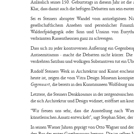
Anlässlich seines 150. Geburtstags in diesem Jahr ist die 
Klar, dass damit auch die heftigen Debatten um sein esote
Sei es Steiners abrupter Wandel vom antireligiösen 
gesellschaftlichem Ansehen und persönlicher Fina
Waldorfpädagogik oder Sinn und Unsinn von Eurythmi
verbrämten Rassentheorien ganz zu schweigen.
Dass sich zu jeder kontroversen Äußerung ein Gegenbeispi
Antisemitismus - macht die Debatten nicht kürzer. Die 
verdrehten Satzbau und wolkigen Substantiven tut ein Üb
Rudolf Steiners Werk in Architektur und Kunst erschein
heute ist, zeigen die vom Vitra Design Museum konzipie
Gegenwart
, die bereits in den Kunstmuseen Wolfsburg und
Letztere, die Steiners Denkkosmos in der zeitgenössischen
die sich Architektur und Design widmet, eröffnet am 
"Wir freuen uns sehr, dass die Ausstellung nach Wie
künstlerischen Ansatz entwickelt", sagt Stephan Siber, de
In seinen Wiener Jahren geprägt von Otto Wagner und der W
den Bau des ersten Goetheanums begann. Die im selben J