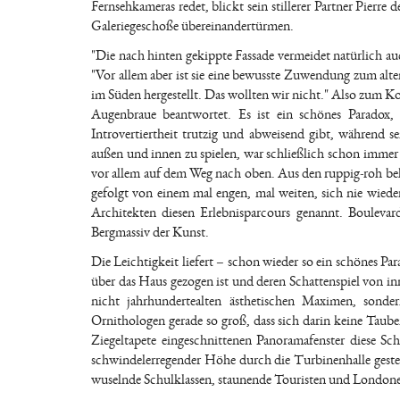
Fernsehkameras redet, blickt sein stillerer Partner Pierr
Galeriegeschoße übereinandertürmen.
"Die nach hinten gekippte Fassade vermeidet natürlich 
"Vor allem aber ist sie eine bewusste Zuwendung zum alt
im Süden hergestellt. Das wollten wir nicht." Also zum K
Augenbraue beantwortet. Es ist ein schönes Paradox, 
Introvertiertheit trutzig und abweisend gibt, während 
außen und innen zu spielen, war schließlich schon immer
vor allem auf dem Weg nach oben. Aus den ruppig-roh bel
gefolgt von einem mal engen, mal weiten, sich nie wied
Architekten diesen Erlebnisparcours genannt. Boulevar
Bergmassiv der Kunst.
Die Leichtigkeit liefert – schon wieder so ein schönes Pa
über das Haus gezogen ist und deren Schattenspiel von i
nicht jahrhundertealten ästhetischen Maximen, sonde
Ornithologen gerade so groß, dass sich darin keine Taub
Ziegeltapete eingeschnittenen Panoramafenster diese Sch
schwindelerregender Höhe durch die Turbinenhalle geste
wuselnde Schulklassen, staunende Touristen und Londoner