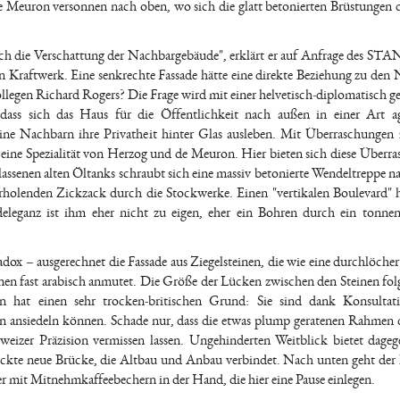
e de Meuron versonnen nach oben, wo sich die glatt betonierten Brüstungen 
auch die Verschattung der Nachbargebäude", erklärt er auf Anfrage des 
en Kraftwerk. Eine senkrechte Fassade hätte eine direkte Beziehung zu den
ollegen Richard Rogers? Die Frage wird mit einer helvetisch-diplomatisch 
dass sich das Haus für die Öffentlichkeit nach außen in einer Art ag
seine Nachbarn ihre Privatheit hinter Glas ausleben. Mit Überraschungen
 eine Spezialität von Herzog und de Meuron. Hier bieten sich diese Überr
assenen alten Öltanks schraubt sich eine massiv betonierte Wendeltreppe n
erholenden Zickzack durch die Stockwerke. Einen "vertikalen Boulevard" 
deleganz ist ihm eher nicht zu eigen, eher ein Bohren durch ein tonne
radox – ausgerechnet die Fassade aus Ziegelsteinen, die wie eine durchlöcher
nnen fast arabisch anmutet. Die Größe der Lücken zwischen den Steinen fol
rn hat einen sehr trocken-britischen Grund: Sie sind dank Konsultat
en ansiedeln können. Schade nur, dass die etwas plump geratenen Rahmen d
weizer Präzision vermissen lassen. Ungehinderten Weitblick bietet dageg
ckte neue Brücke, die Altbau und Anbau verbindet. Nach unten geht der 
 mit Mitnehmkaffeebechern in der Hand, die hier eine Pause einlegen.