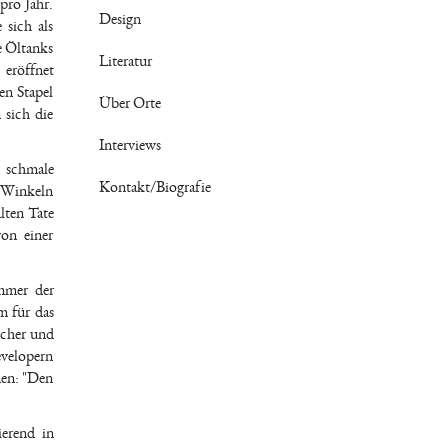
pro Jahr.
Design
 sich als
e Öltanks
Literatur
 eröffnet
en Stapel
Über Orte
 sich die
Interviews
 schmale
Kontakt/Biografie
n Winkeln
lten Tate
on einer
immer der
m für das
ucher und
evelopern
nen: "Den
ierend in