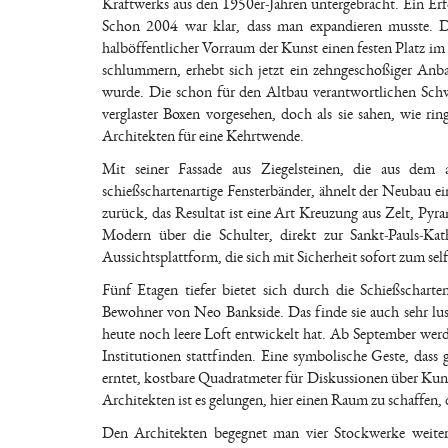
Kraftwerks aus den 1950er-Jahren untergebracht. Ein Erf
Schon 2004 war klar, dass man expandieren musste. De
halböffentlicher Vorraum der Kunst einen festen Platz i
schlummern, erhebt sich jetzt ein zehngeschoßiger Anba
wurde. Die schon für den Altbau verantwortlichen Schw
verglaster Boxen vorgesehen, doch als sie sahen, wie r
Architekten für eine Kehrtwende.
Mit seiner Fassade aus Ziegelsteinen, die aus dem
schießschartenartige Fensterbänder, ähnelt der Neubau
zurück, das Resultat ist eine Art Kreuzung aus Zelt, P
Modern über die Schulter, direkt zur Sankt-Pauls-Ka
Aussichtsplattform, die sich mit Sicherheit sofort zum se
Fünf Etagen tiefer bietet sich durch die Schießschar
Bewohner von Neo Bankside. Das finde sie auch sehr lust
heute noch leere Loft entwickelt hat. Ab September wer
Institutionen stattfinden. Eine symbolische Geste, das
erntet, kostbare Quadratmeter für Diskussionen über Kun
Architekten ist es gelungen, hier einen Raum zu schaffen, d
Den Architekten begegnet man vier Stockwerke weiter 