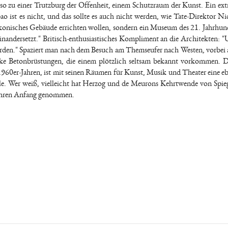
o zu einer Trutzburg der Offenheit, einem Schutzraum der Kunst. Ein extr
o ist es nicht, und das sollte es auch nicht werden, wie Tate-Direktor Ni
 ikonisches Gebäude errichten wollen, sondern ein Museum des 21. Jahrhund
inandersetzt." Britisch-enthusiastisches Kompliment an die Architekten: "U
rden." Spaziert man nach dem Besuch am Themseufer nach Westen, vorbei 
cke Betonbrüstungen, die einem plötzlich seltsam bekannt vorkommen. 
960er-Jahren, ist mit seinen Räumen für Kunst, Musik und Theater eine e
alle. Wer weiß, vielleicht hat Herzog und de Meurons Kehrtwende von Spieg
g ihren Anfang genommen.