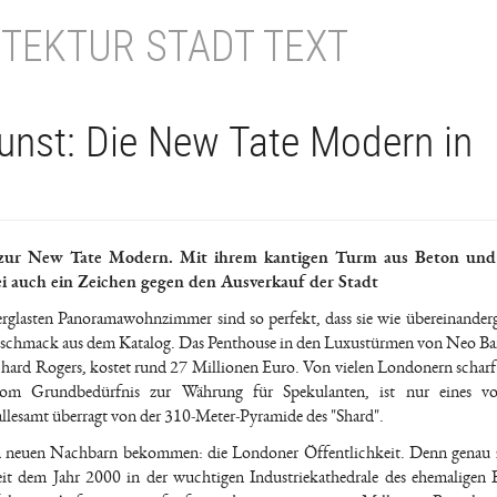
TEKTUR STADT TEXT
Kunst: Die New Tate Modern in
zur New Tate Modern. Mit ihrem kantigen Turm aus Beton und
i auch ein Zeichen gegen den Ausverkauf der Stadt
erglasten Panoramawohnzimmer sind so perfekt, dass sie wie übereinanderg
 Geschmack aus dem Katalog. Das Penthouse in den Luxustürmen von Neo Ba
ard Rogers, kostet rund 27 Millionen Euro. Von vielen Londonern scharf k
vom Grundbedürfnis zur Währung für Spekulanten, ist nur eines vo
allesamt überragt von der 310-Meter-Pyramide des "Shard".
n neuen Nachbarn bekommen: die Londoner Öffentlichkeit. Denn genau 
eit dem Jahr 2000 in der wuchtigen Industriekathedrale des ehemaligen 