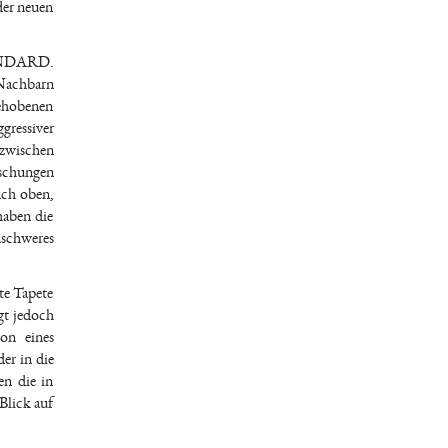
der neuen
STANDARD.
 Nachbarn
gehobenen
gressiver
 zwischen
aschungen
ach oben,
haben die
nschweres
te Tapete
gt jedoch
ion eines
er in die
en die in
Blick auf