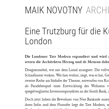
Direkt
MAIK NOVOTNY
ARCHI
zum
Inhalt
Eine Trutzburg für die 
London
Die Londoner Tate Modern expandiert und wird 
setzen die Architekten Herzog und de Meuron dabe
Designermöbel, wie mit dem Lineal arrangiert: Die vollv
Schaufenster wirken. Wer hier wohnt, zeigt, was er hat,
zweiter Reihe am Südufer der Themse, entworfen von Rich
als Paradebeispiel einer Entwicklung des Wohnens 
spiegelverglasten Investorenprojekten an der South Bank, 
Doch jetzt haben die Bewohner von Neo Bankside eine
ihren Sofas und dem Flussufer liegt die Tate Modern, s