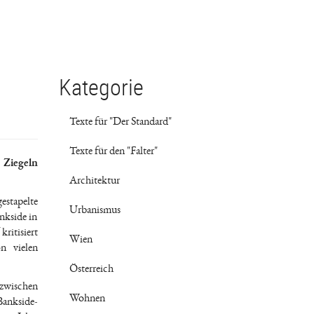
Kategorie
Texte für "Der Standard"
Texte für den "Falter"
 Ziegeln
Architektur
estapelte
Urbanismus
nkside in
ritisiert
Wien
n vielen
Österreich
zwischen
Wohnen
Bankside-