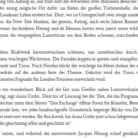
olg von Anfang an, mit fünf statt der erwarteten zwei Millionen Besucher 
r einzig mögliche Ort dafür: im Süden der großen Turbinenhalle, die
m Londoner Leben erobert hat. Dort, wo im Untergeschoß zwei riesige rund
u: die New Tate Modern, die gestern, Freitag, nach sechs Jahren Bauzeit
eizer Architekten Herzog und de Meuron hatten zwar zuerst einen wild
ingsum die verspiegelten Luxustürme aus dem Boden schossen, entschieden
 alten Kraftwerk herauszuwachsen scheinen, nur unterbrochen durch
 einem wuchtigen Wachtturm. Die Fassaden kippen in spitzen und stumpfe
yramide und Turm. Nach Norden blickt der wuchtige 64-Meter-Anbau der a
thedrale auf der anderen Seite der Themse. Gekrönt wird der Turm v
lfiesatten Fixpunkt für London-Touristen entwickeln wird.
ten ein wunderbarer Blick auf die fast zum Greifen nahen Luxuswohnz
ig, sagt Anna Cutler, Director of Learning bei der Tate, die das Program
den hier unter dem Motto "Tate Exchange" offene Foren für Künstler, Bes
s gerade hier, wo jedes handtuchgroße Grundstück begierige Blicke von D
st reserviert werden. Ihr Stockwerk hat Anna Cutler jetzt schon liebgewon
er gleichzeitig offen und geschützt ist".
unten, und während der extrovertierte Jacques Herzog scharf gestikul