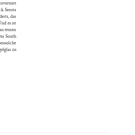
overtiert
ck Serota
erts, das
nd es ist
an teuren
Das South
bensolche
elglas zu