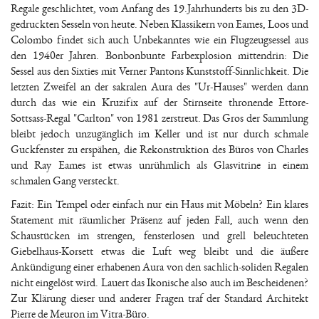
Regale geschlichtet, vom Anfang des 19.Jahrhunderts bis zu den 3D-
gedruckten Sesseln von heute. Neben Klassikern von Eames, Loos und
Colombo findet sich auch Unbekanntes wie ein Flugzeugsessel aus
den 1940er Jahren. Bonbonbunte Farbexplosion mittendrin: Die
Sessel aus den Sixties mit Verner Pantons Kunststoff-Sinnlichkeit. Die
letzten Zweifel an der sakralen Aura des "Ur-Hauses" werden dann
durch das wie ein Kruzifix auf der Stirnseite thronende Ettore-
Sottsass-Regal "Carlton" von 1981 zerstreut. Das Gros der Sammlung
bleibt jedoch unzugänglich im Keller und ist nur durch schmale
Guckfenster zu erspähen, die Rekonstruktion des Büros von Charles
und Ray Eames ist etwas unrühmlich als Glasvitrine in einem
schmalen Gang versteckt.
Fazit: Ein Tempel oder einfach nur ein Haus mit Möbeln? Ein klares
Statement mit räumlicher Präsenz auf jeden Fall, auch wenn den
Schaustücken im strengen, fensterlosen und grell beleuchteten
Giebelhaus-Korsett etwas die Luft weg bleibt und die äußere
Ankündigung einer erhabenen Aura von den sachlich-soliden Regalen
nicht eingelöst wird. Lauert das Ikonische also auch im Bescheidenen?
Zur Klärung dieser und anderer Fragen traf der Standard Architekt
Pierre de Meuron im Vitra-Büro.