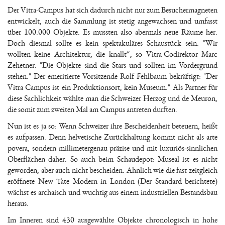
Der Vitra-Campus hat sich dadurch nicht nur zum Besuchermagneten
entwickelt, auch die Sammlung ist stetig angewachsen und umfasst
über 100.000 Objekte. Es mussten also abermals neue Räume her.
Doch diesmal sollte es kein spektakuläres Schaustück sein. "Wir
wollten keine Architektur, die knallt“, so Vitra-Codirektor Marc
Zehetner. "Die Objekte sind die Stars und sollten im Vordergrund
stehen." Der emeritierte Vorsitzende Rolf Fehlbaum bekräftigt: "Der
Vitra Campus ist ein Produktionsort, kein Museum." Als Partner für
diese Sachlichkeit wählte man die Schweizer Herzog und de Meuron,
die somit zum zweiten Mal am Campus antreten durften.
Nun ist es ja so: Wenn Schweizer ihre Bescheidenheit beteuern, heißt
es aufpassen. Denn helvetische Zurückhaltung kommt nicht als arte
povera, sondern millimetergenau präzise und mit luxuriös-sinnlichen
Oberflächen daher. So auch beim Schaudepot: Museal ist es nicht
geworden, aber auch nicht bescheiden. Ähnlich wie die fast zeitgleich
eröffnete New Tate Modern in London (Der Standard berichtete)
wächst es archaisch und wuchtig aus einem industriellen Bestandsbau
heraus.
Im Inneren sind 430 ausgewählte Objekte chronologisch in hohe