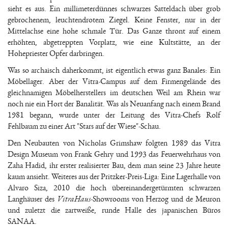
sieht es aus. Ein millimeterdünnes schwarzes Satteldach über grob
gebrochenem, leuchtendrotem Ziegel. Keine Fenster, nur in der
Mittelachse eine hohe schmale Tür. Das Ganze thront auf einem
erhöhten, abgetreppten Vorplatz, wie eine Kultstätte, an der
Hohepriester Opfer darbringen.
Was so archaisch daherkommt, ist eigentlich etwas ganz Banales: Ein
Möbellager. Aber der Vitra-Campus auf dem Firmengelände des
gleichnamigen Möbelherstellers im deutschen Weil am Rhein war
noch nie ein Hort der Banalität. Was als Neuanfang nach einem Brand
1981 begann, wurde unter der Leitung des Vitra-Chefs Rolf
Fehlbaum zu einer Art "Stars auf der Wiese"-Schau.
Den Neubauten von Nicholas Grimshaw folgten 1989 das Vitra
Design Museum von Frank Gehry und 1993 das Feuerwehrhaus von
Zaha Hadid, ihr erster realisierter Bau, dem man seine 23 Jahre heute
kaum ansieht. Weiteres aus der Pritzker-Preis-Liga: Eine Lagerhalle von
Alvaro Siza, 2010 die hoch übereinandergetürmten schwarzen
Langhäuser des
VitraHaus
-Showrooms von Herzog und de Meuron
und zuletzt die zartweiße, runde Halle des japanischen Büros
SANAA.