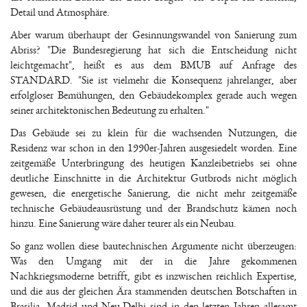
Detail und Atmosphäre.
Aber warum überhaupt der Gesinnungswandel von Sanierung zum
Abriss? "Die Bundesregierung hat sich die Entscheidung nicht
leichtgemacht", heißt es aus dem BMUB auf Anfrage des
STANDARD. "Sie ist vielmehr die Konsequenz jahrelanger, aber
erfolgloser Bemühungen, den Gebäudekomplex gerade auch wegen
seiner architektonischen Bedeutung zu erhalten."
Das Gebäude sei zu klein für die wachsenden Nutzungen, die
Residenz war schon in den 1990er-Jahren ausgesiedelt worden. Eine
zeitgemäße Unterbringung des heutigen Kanzleibetriebs sei ohne
deutliche Einschnitte in die Architektur Gutbrods nicht möglich
gewesen, die energetische Sanierung, die nicht mehr zeitgemäße
technische Gebäudeausrüstung und der Brandschutz kämen noch
hinzu. Eine Sanierung wäre daher teurer als ein Neubau.
So ganz wollen diese bautechnischen Argumente nicht überzeugen:
Was den Umgang mit der in die Jahre gekommenen
Nachkriegsmoderne betrifft, gibt es inzwischen reichlich Expertise,
und die aus der gleichen Ära stammenden deutschen Botschaften in
Brasilia, Madrid und Neu-Delhi sind in den letzten Jahren allesamt