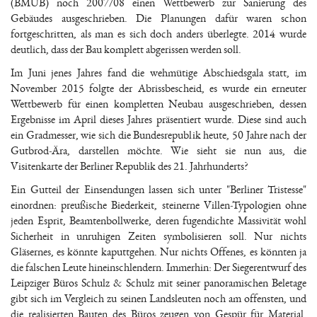
(BMUB) noch 2007/08 einen Wettbewerb zur Sanierung des
Gebäudes ausgeschrieben. Die Planungen dafür waren schon
fortgeschritten, als man es sich doch anders überlegte. 2014 wurde
deutlich, dass der Bau komplett abgerissen werden soll.
Im Juni jenes Jahres fand die wehmütige Abschiedsgala statt, im
November 2015 folgte der Abrissbescheid, es wurde ein erneuter
Wettbewerb für einen kompletten Neubau ausgeschrieben, dessen
Ergebnisse im April dieses Jahres präsentiert wurde. Diese sind auch
ein Gradmesser, wie sich die Bundesrepublik heute, 50 Jahre nach der
Gutbrod-Ära, darstellen möchte. Wie sieht sie nun aus, die
Visitenkarte der Berliner Republik des 21. Jahrhunderts?
Ein Gutteil der Einsendungen lassen sich unter "Berliner Tristesse"
einordnen: preußische Biederkeit, steinerne Villen-Typologien ohne
jeden Esprit, Beamtenbollwerke, deren fugendichte Massivität wohl
Sicherheit in unruhigen Zeiten symbolisieren soll. Nur nichts
Gläsernes, es könnte kaputtgehen. Nur nichts Offenes, es könnten ja
die falschen Leute hineinschlendern. Immerhin: Der Siegerentwurf des
Leipziger Büros Schulz & Schulz mit seiner panoramischen Beletage
gibt sich im Vergleich zu seinen Landsleuten noch am offensten, und
die realisierten Bauten des Büros zeugen von Gespür für Material,