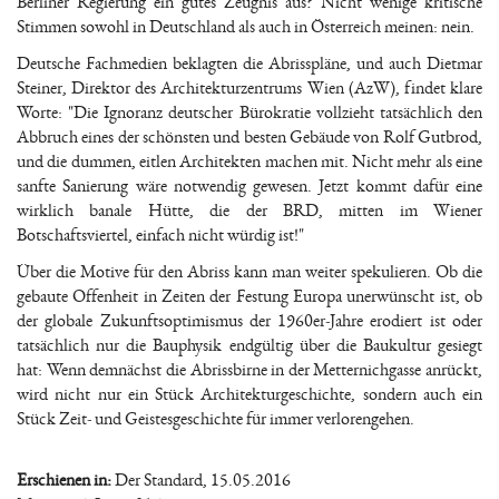
Berliner Regierung ein gutes Zeugnis aus? Nicht wenige kritische
Stimmen sowohl in Deutschland als auch in Österreich meinen: nein.
Deutsche Fachmedien beklagten die Abrisspläne, und auch Dietmar
Steiner, Direktor des Architekturzentrums Wien (AzW), findet klare
Worte: "Die Ignoranz deutscher Bürokratie vollzieht tatsächlich den
Abbruch eines der schönsten und besten Gebäude von Rolf Gutbrod,
und die dummen, eitlen Architekten machen mit. Nicht mehr als eine
sanfte Sanierung wäre notwendig gewesen. Jetzt kommt dafür eine
wirklich banale Hütte, die der BRD, mitten im Wiener
Botschaftsviertel, einfach nicht würdig ist!"
Über die Motive für den Abriss kann man weiter spekulieren. Ob die
gebaute Offenheit in Zeiten der Festung Europa unerwünscht ist, ob
der globale Zukunftsoptimismus der 1960er-Jahre erodiert ist oder
tatsächlich nur die Bauphysik endgültig über die Baukultur gesiegt
hat: Wenn demnächst die Abrissbirne in der Metternichgasse anrückt,
wird nicht nur ein Stück Architekturgeschichte, sondern auch ein
Stück Zeit- und Geistesgeschichte für immer verlorengehen.
Erschienen in:
Der Standard, 15.05.2016