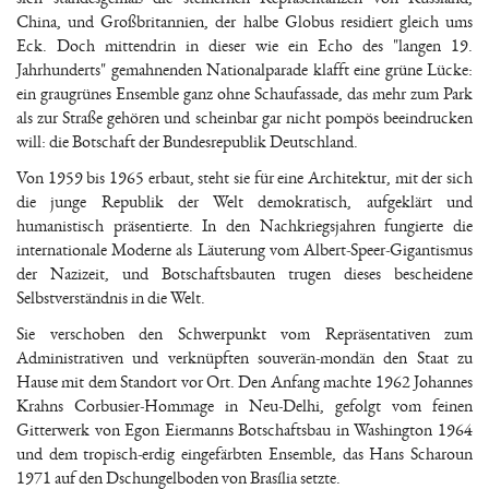
China, und Großbritannien, der halbe Globus residiert gleich ums
Eck. Doch mittendrin in dieser wie ein Echo des "langen 19.
Jahrhunderts" gemahnenden Nationalparade klafft eine grüne Lücke:
ein graugrünes Ensemble ganz ohne Schaufassade, das mehr zum Park
als zur Straße gehören und scheinbar gar nicht pompös beeindrucken
will: die Botschaft der Bundesrepublik Deutschland.
Von 1959 bis 1965 erbaut, steht sie für eine Architektur, mit der sich
die junge Republik der Welt demokratisch, aufgeklärt und
humanistisch präsentierte. In den Nachkriegsjahren fungierte die
internationale Moderne als Läuterung vom Albert-Speer-Gigantismus
der Nazizeit, und Botschaftsbauten trugen dieses bescheidene
Selbstverständnis in die Welt.
Sie verschoben den Schwerpunkt vom Repräsentativen zum
Administrativen und verknüpften souverän-mondän den Staat zu
Hause mit dem Standort vor Ort. Den Anfang machte 1962 Johannes
Krahns Corbusier-Hommage in Neu-Delhi, gefolgt vom feinen
Gitterwerk von Egon Eiermanns Botschaftsbau in Washington 1964
und dem tropisch-erdig eingefärbten Ensemble, das Hans Scharoun
1971 auf den Dschungelboden von Brasília setzte.