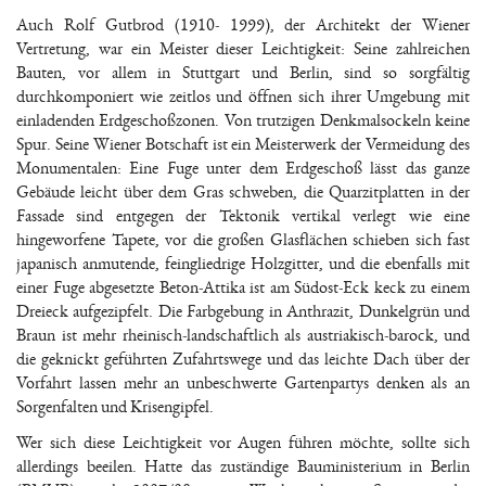
Auch Rolf Gutbrod (1910- 1999), der Architekt der Wiener
Vertretung, war ein Meister dieser Leichtigkeit: Seine zahlreichen
Bauten, vor allem in Stuttgart und Berlin, sind so sorgfältig
durchkomponiert wie zeitlos und öffnen sich ihrer Umgebung mit
einladenden Erdgeschoßzonen. Von trutzigen Denkmalsockeln keine
Spur. Seine Wiener Botschaft ist ein Meisterwerk der Vermeidung des
Monumentalen: Eine Fuge unter dem Erdgeschoß lässt das ganze
Gebäude leicht über dem Gras schweben, die Quarzitplatten in der
Fassade sind entgegen der Tektonik vertikal verlegt wie eine
hingeworfene Tapete, vor die großen Glasflächen schieben sich fast
japanisch anmutende, feingliedrige Holzgitter, und die ebenfalls mit
einer Fuge abgesetzte Beton-Attika ist am Südost-Eck keck zu einem
Dreieck aufgezipfelt. Die Farbgebung in Anthrazit, Dunkelgrün und
Braun ist mehr rheinisch-landschaftlich als austriakisch-barock, und
die geknickt geführten Zufahrtswege und das leichte Dach über der
Vorfahrt lassen mehr an unbeschwerte Gartenpartys denken als an
Sorgenfalten und Krisengipfel.
Wer sich diese Leichtigkeit vor Augen führen möchte, sollte sich
allerdings beeilen. Hatte das zuständige Bauministerium in Berlin