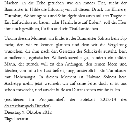
Nacken, in die Ecke getrieben wie ein müdes Tier, sucht der
Baumeister in Hilde die Erlösung von all diesem Druck aus Karriere,
Turmbau, Wohnungsbau und Schuldgefühlen aus familiärer Tragödie.
Ein Luftschloss zu bauen, „das Herrlichste auf Erden“, soll der Herr
ihm noch gewähren, für ihn und sein Teufelsmädchen.
Und in diesem Moment, am Ende, ist der Baumeister Solness kein Typ
mehr, den wir zu kennen glauben und dem wir die Vergeltung
wünschen, die ihm nach den Gesetzen des Schicksals zusteht, kein
anmaßender, egoistischer Wolkenkratzerhengst, sondern ein müder
Mann, der zurück will zu den Anfängen, den reinen Ideen und
Idealen, von irdischer Last befreit, jung, unsterblich. Ein Turmbauer
mit Höhenangst. In diesem Moment ist Halvard Solness kein
Archetyp mehr, jetzt wechseln wir auf seine Seite, doch er ist uns
schon entwischt, und aus der hilflosen Distanz sehen wir ihn fallen.
(erschienen im Programmheft der Spielzeit 2012/13 des
Staatsschauspiels Dresden
)
Dienstag, 9. Oktober 2012
Tags:
literatur