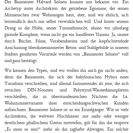
Der Baumeister Halvard Solness kommt uns bekannt vor. Ein
Archetyp unter Architekten: der getriebene Egomane, der seinen
Mitmenschen zwar Wohnungen baut, aber, sind wir ehrlich, sich
letztendlich doch nur selbst verwirklichen will. Und hinter seinem
Drang in die Höhe, seiner Turmsehnsucht, ahnen wir jahrelang
gärende Komplexe, wenn nicht gar ein handfestes Trauma. Ja, unsere
durch Bücher, Filme, Vorabendserien und die kopfschüttelnde
Anschauung überdimensionierter Beton- und Stahlgebilde in unseren
Städten genährten Vorurteile werden von „Baumeister Solness“ voll
und ganz bestätigt.
Wir kennen den Typen, und wir wollen ihn auch gar nicht anders,
denn die Baumeister, die sich der babylonischen Hybris eines
Turmbaus verschreiben, sind allemal faszinierender als jene, die sich
zwischen DIN-Normen und Polystyrol-Wärmedämmplatten
verschleißen, die in überstundenreichen Nächten die 14.
Wohnzimmervariante ihrer entscheidungsschwachen Kunden
aufzeichnen. Baumeister Solness ist so ein Einzelgänger. Wie so viele
Architekten, die weltweit Hochhäuser mit mehr oder weniger
deutlichem phallischem Gestus entwerfen, gilt für ihn das eruptive
„Es muss so sein!“ mehr als das zaghafte Abwägen. Ein solcher