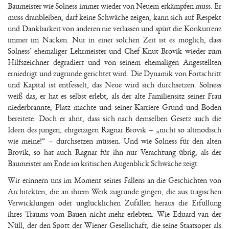
Baumeister wie Solness immer wieder von Neuem erkämpfen muss. Er
muss dranbleiben, darf keine Schwäche zeigen, kann sich auf Respekt
und Dankbarkeit von anderen nie verlassen und spürt die Konkurrenz
immer im Nacken. Nur in einer solchen Zeit ist es möglich, dass
Solness’ ehemaliger Lehrmeister und Chef Knut Brovik wieder zum
Hilfszeichner degradiert und von seinem ehemaligen Angestellten
erniedrigt und zugrunde gerichtet wird. Die Dynamik von Fortschritt
und Kapital ist entfesselt, das Neue wird sich durchsetzen. Solness
weiß das, er hat es selbst erlebt, als der alte Familiensitz seiner Frau
niederbrannte, Platz machte und seiner Karriere Grund und Boden
bereitete. Doch er ahnt, dass sich nach demselben Gesetz auch die
Ideen des jungen, ehrgeizigen Ragnar Brovik – „nicht so altmodisch
wie meine!“ – durchsetzen müssen. Und wie Solness für den alten
Brovik, so hat auch Ragnar für ihn nur Verachtung übrig, als der
Baumeister am Ende im kritischen Augenblick Schwäche zeigt.
Wir erinnern uns im Moment seines Fallens an die Geschichten von
Architekten, die an ihrem Werk zugrunde gingen, die aus tragischen
Verwicklungen oder unglücklichen Zufällen heraus die Erfüllung
ihres Traums vom Bauen nicht mehr erlebten. Wie Eduard van der
Nüll, der den Spott der Wiener Gesellschaft, die seine Staatsoper als