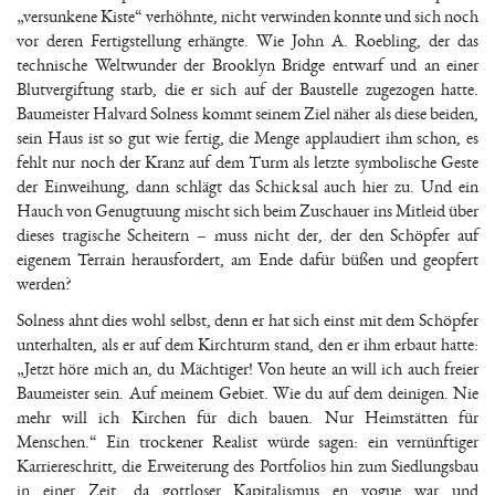
„versunkene Kiste“ verhöhnte, nicht verwinden konnte und sich noch
vor deren Fertigstellung erhängte. Wie John A. Roebling, der das
technische Weltwunder der Brooklyn Bridge entwarf und an einer
Blutvergiftung starb, die er sich auf der Baustelle zugezogen hatte.
Baumeister Halvard Solness kommt seinem Ziel näher als diese beiden,
sein Haus ist so gut wie fertig, die Menge applaudiert ihm schon, es
fehlt nur noch der Kranz auf dem Turm als letzte symbolische Geste
der Einweihung, dann schlägt das Schicksal auch hier zu. Und ein
Hauch von Genugtuung mischt sich beim Zuschauer ins Mitleid über
dieses tragische Scheitern – muss nicht der, der den Schöpfer auf
eigenem Terrain herausfordert, am Ende dafür büßen und geopfert
werden?
Solness ahnt dies wohl selbst, denn er hat sich einst mit dem Schöpfer
unterhalten, als er auf dem Kirchturm stand, den er ihm erbaut hatte:
„Jetzt höre mich an, du Mächtiger! Von heute an will ich auch freier
Baumeister sein. Auf meinem Gebiet. Wie du auf dem deinigen. Nie
mehr will ich Kirchen für dich bauen. Nur Heimstätten für
Menschen.“ Ein trockener Realist würde sagen: ein vernünftiger
Karriereschritt, die Erweiterung des Portfolios hin zum Siedlungsbau
in einer Zeit, da gottloser Kapitalismus en vogue war und