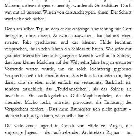
Massenquartiere dringender benötigt wurden als Gotteshäuser. Doch
wir, mit all unserem Wissen von den Archetypen, ahnen: Der Schritt
wird sich noch rächen.
Denn am selben Tag, an dem er die einseitige Abmachung mit Gott
besiegelte, ohne dessen Antwort abzuwarten, hat Solness einen
zweiten Pakt geschlossen und der kleinen Hilde leichthin
versprochen, ihr in zehn Jahren ein Schloss zu bauen. Wie jeder mit
gesunder Menschenkenntnis gesegnete Mensch weiß auch Solness,
dass kein kleines Mädchen auf der Welt zehn Jahre lang in erstarrter
Vorfreude warten würde, um ein solch leichtfertig gegebenes
Versprechen wörtlich einzufordern. Dass Hilde das trotzdem tut, liegt
daran, dass sie eben nicht einfach ein verträumter Backfisch ist,
sondern tatsächlich das „Teufelsmädchen“, als das Solness sie
bezeichnet. Ein zurückgekehrter Girlie-Mephistopheles, der den
alternden Macho lockt, antreibt, provoziert, die Einlösung des
Versprechens fordert: „Dass mein Baumeister sich nicht getraut –
nicht so hoch steigen kann, wie er selber baut?“
Die verlockende Jugend in Gestalt von Hilde vor Augen, die
ehrgeizige Jugend – den aufstrebenden Architekten Ragnar – im