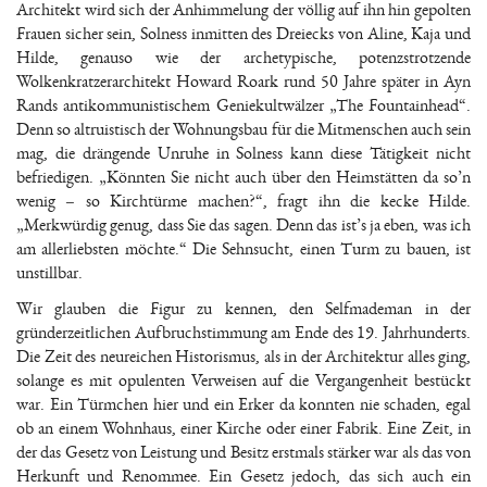
Architekt wird sich der Anhimmelung der völlig auf ihn hin gepolten
Frauen sicher sein, Solness inmitten des Dreiecks von Aline, Kaja und
Hilde, genauso wie der archetypische, potenzstrotzende
Wolkenkratzerarchitekt Howard Roark rund 50 Jahre später in Ayn
Rands antikommunistischem Geniekultwälzer „The Fountainhead“.
Denn so altruistisch der Wohnungsbau für die Mitmenschen auch sein
mag, die drängende Unruhe in Solness kann diese Tätigkeit nicht
befriedigen. „Könnten Sie nicht auch über den Heimstätten da so’n
wenig – so Kirchtürme machen?“, fragt ihn die kecke Hilde.
„Merkwürdig genug, dass Sie das sagen. Denn das ist’s ja eben, was ich
am allerliebsten möchte.“ Die Sehnsucht, einen Turm zu bauen, ist
unstillbar.
Wir glauben die Figur zu kennen, den Selfmademan in der
gründerzeitlichen Aufbruchstimmung am Ende des 19. Jahrhunderts.
Die Zeit des neureichen Historismus, als in der Architektur alles ging,
solange es mit opulenten Verweisen auf die Vergangenheit bestückt
war. Ein Türmchen hier und ein Erker da konnten nie schaden, egal
ob an einem Wohnhaus, einer Kirche oder einer Fabrik. Eine Zeit, in
der das Gesetz von Leistung und Besitz erstmals stärker war als das von
Herkunft und Renommee. Ein Gesetz jedoch, das sich auch ein